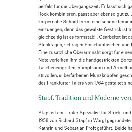
perfekt für die Übergangszeit. Er lässt sich ga
Rock kombinieren, passt aber ebenso gut zu 
körpernahe Schnitt formt eine schöne femini
einzuengen, denn das gewalkte Gestrick ist tro
gleichzeitig ist es formstabil. Gearbeitet ist
Stehkragen, schrägen Einschubtaschen und 
Eine zusätzliche Oberarmnaht sorgt für einen
Note verleihen ihm die handgestrickten Borte
Tascheneingriffen, Rumpfsaum und Ärmelbün
stilvollen, silberfarbenen Münzknöpfen gesc
des Frankfurter Talers von 1764 gestaltet sin
Stapf. Tradition und Moderne ver
Stapf ist ein Tiroler Spezialist für Strick- u
1958 von Richard Stapf in Wörgl gegründete
Kathrin und Sebastian Proft geführt. Beide 