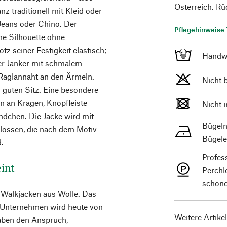
Österreich. R
nz traditionell mit Kleid oder
Jeans oder Chino. Der
Pflegehinweise 
ne Silhouette ohne
tz seiner Festigkeit elastisch;
Handw
 der Janker mit schmalem
Raglannaht an den Ärmeln.
Nicht 
 guten Sitz. Eine besondere
n an Kragen, Knopfleiste
Nicht 
dchen. Die Jacke wird mit
Bügeln
hlossen, die nach dem Motiv
Bügele
d.
Profes
eint
Perchl
schone
nd Walkjacken aus Wolle. Das
 Unternehmen wird heute von
Weitere Artike
haben den Anspruch,