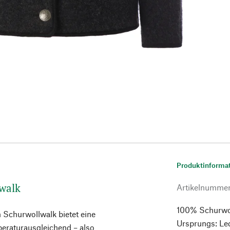
Produktinforma
walk
Artikelnumme
100% Schurwolle
 Schurwollwalk bietet eine
Ursprungs: Led
peraturausgleichend – also