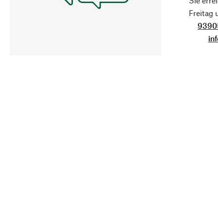
Sie erre
Freitag
9390
in