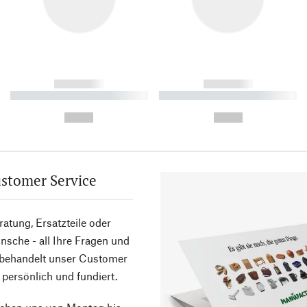
------------
------------
----------- ----------- ----------
----------- ----------- ----------
-
-
--,-- €
--,-- €
stomer Service
atung, Ersatzteile oder
sche - all Ihre Fragen und
 behandelt unser Customer
 persönlich und fundiert.