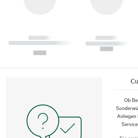
------------
------------
----------- ----------- ----------
----------- -----------
-
--,-- €
--,-- €
Cu
Ob Ber
Sonderwün
Anliegen
Service