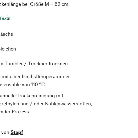
ückenlänge bei Größe M = 62 cm.
Textil
äsche
bleichen
im Tumbler / Trockner trocknen
 mit einer Höchsttemperatur der
isensohle von 110 °C
sionelle Trockenreinigung mit
orethylen und / oder Kohlenwasserstoffen,
nder Prozess
l von
Stapf