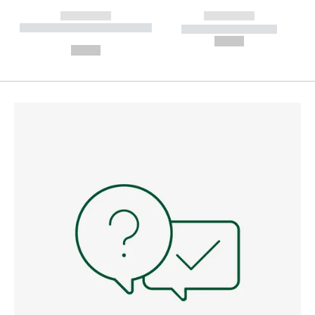
------------
------------
----------- ----------- --------
----------- -----------
---
--,-- €
--,-- €