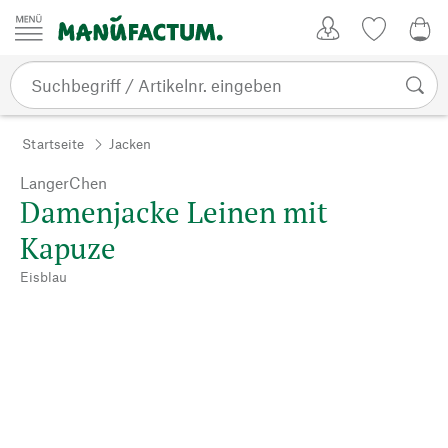
Zum Inhalt springen
Kundenkonto
Merkliste
0,0
Startseite
Jacken
LangerChen
Damenjacke Leinen mit
Kapuze
Eisblau