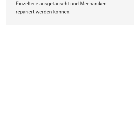
Einzelteile ausgetauscht und Mechaniken
Nach oben
repariert werden können.
Bewusst
Nachhaltigkeit steht im Fokus unserer
Produktauswahl. Wir setzen auf natürliche
Inhaltsstoffe und Materialien, die gepflegt werden
können, sowie auf eine ressourcenschonende
und sozialverträgliche Produktion.
Ausgewählt