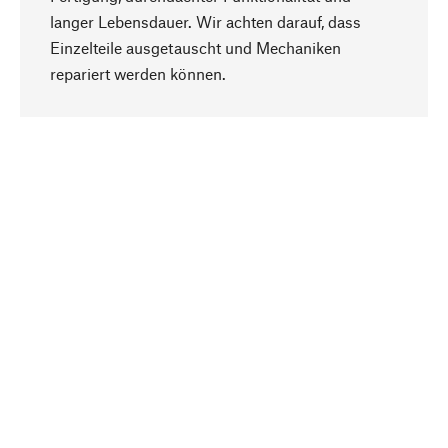
langer Lebensdauer. Wir achten darauf, dass
Einzelteile ausgetauscht und Mechaniken
Nach oben
repariert werden können.
Bewusst
Nachhaltigkeit steht im Fokus unserer
Produktauswahl. Wir setzen auf natürliche
Inhaltsstoffe und Materialien, die gepflegt werden
können, sowie auf eine ressourcenschonende
und sozialverträgliche Produktion.
Ausgewählt