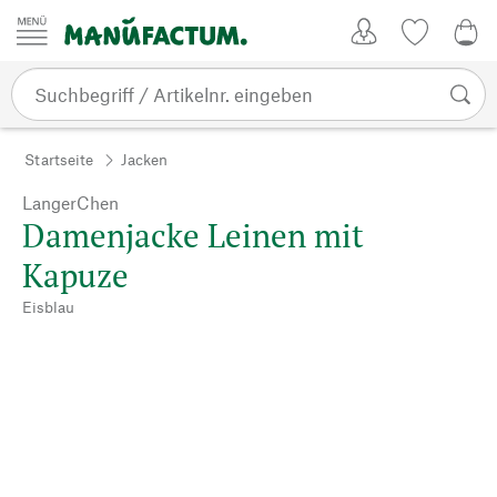
Zum Inhalt springen
Kundenkonto
Merkliste
0,0
Startseite
Jacken
LangerChen
Damenjacke Leinen mit
Kapuze
Eisblau