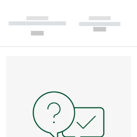
------------
------------
----------- ----------- --------
----------- -----------
---
--,-- €
--,-- €