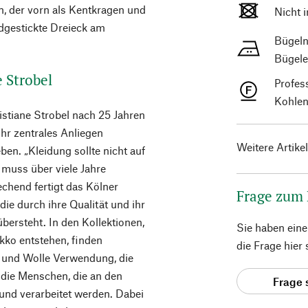
, der vorn als Kentkragen und
Nicht 
ndgestickte Dreieck am
Bügeln
Bügele
e Strobel
Profes
Kohlen
istiane Strobel nach 25 Jahren
ihr zentrales Anliegen
Weitere Artike
en. „Kleidung sollte nicht auf
 muss über viele Jahre
chend fertigt das Kölner
Frage zum
die durch ihre Qualität und ihr
bersteht. In den Kollektionen,
Sie haben ein
kko entstehen, finden
die Frage hier
 und Wolle Verwendung, die
 die Menschen, die an den
Frage 
 und verarbeitet werden. Dabei