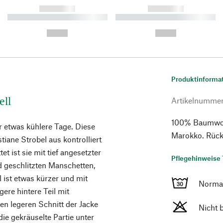
------------
------------
----------- ----------- ----------
----------- ----------- ----------
-
-
--,-- €
--,-- €
Produktinforma
ell
Artikelnumme
100% Baumwoll
ür etwas kühlere Tage. Diese
Marokko. Rück
stiane Strobel aus kontrolliert
 ist sie mit tief angesetzter
Pflegehinweise 
d geschlitzten Manschetten,
l ist etwas kürzer und mit
Norma
re hintere Teil mit
n legeren Schnitt der Jacke
Nicht 
die gekräuselte Partie unter