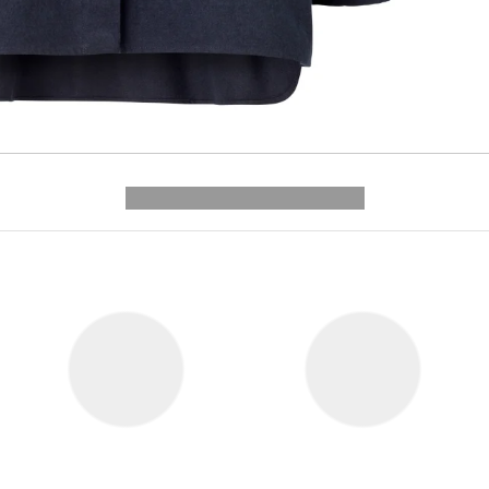
---------- --------------