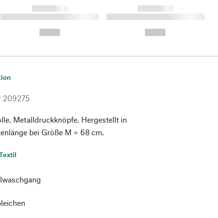
------------
------------
----------- ----------- ----------
----------- ----------- ----------
- -----------
-
--,-- €
--,-- €
tion
r
209275
e. Metalldruckknöpfe. Hergestellt in
enlänge bei Größe M = 68 cm.
Textil
lwaschgang
bleichen