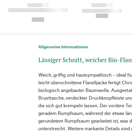
------------
------------
----------- ----------- ----------
----------- -----------
-
--,-- €
--,-- €
Allgemeine Informationen
Lässiger Schnitt, weicher Bio-Flan
Weich, griffig und hautsympathisch – ideal f
leicht überschnittene Flanelljacke fertigt Chri
biologisch angebauter Baumwolle. Ausgestattet
Brusttasche, verdeckter Druckknopfleiste un
die sich gut krempeln lassen. Der vordere Tei
geradem Rumpfsaum, während der etwas länge
gerundetem Rumpfsaum gearbeitet ist, was de
unterstreicht. Weitere markante Details sind 