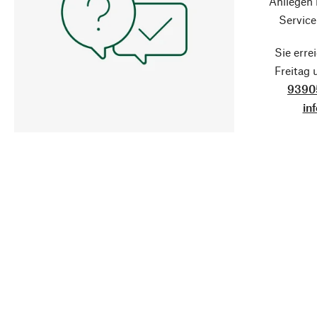
Anliegen
Service
Sie erre
Freitag
9390
in