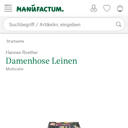
Zum Inhalt springen
Kundenkonto
Merkliste
0,0
Startseite
Hannes Roether
Damenhose Leinen
Multicolor