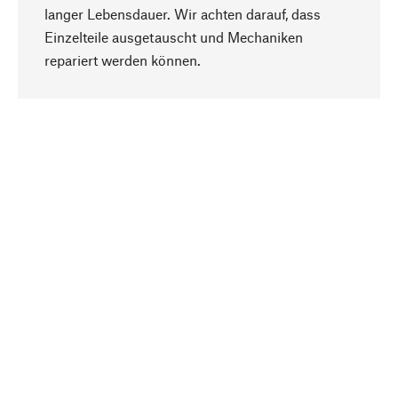
langer Lebensdauer. Wir achten darauf, dass
Einzelteile ausgetauscht und Mechaniken
Nach oben
repariert werden können.
Bewusst
Nachhaltigkeit steht im Fokus unserer
Produktauswahl. Wir setzen auf natürliche
Inhaltsstoffe und Materialien, die gepflegt werden
können, sowie auf eine ressourcenschonende
und sozialverträgliche Produktion.
Ausgewählt