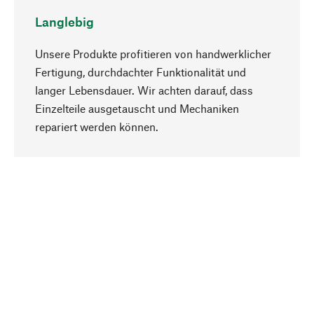
Langlebig
Unsere Produkte profitieren von handwerklicher
Fertigung, durchdachter Funktionalität und
langer Lebensdauer. Wir achten darauf, dass
Einzelteile ausgetauscht und Mechaniken
Nach oben
repariert werden können.
Bewusst
Nachhaltigkeit steht im Fokus unserer
Produktauswahl. Wir setzen auf natürliche
Inhaltsstoffe und Materialien, die gepflegt werden
können, sowie auf eine ressourcenschonende
und sozialverträgliche Produktion.