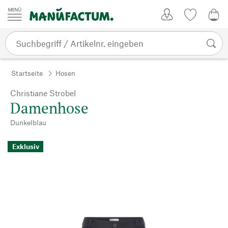
Zum Inhalt springen
Kundenkonto
Merkliste
0,0
Startseite
Hosen
Christiane Strobel
Damenhose
Dunkelblau
Exklusiv