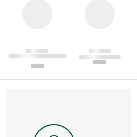
------------
------------
----------- ----------- --------
----------- -----------
---
--,-- €
--,-- €