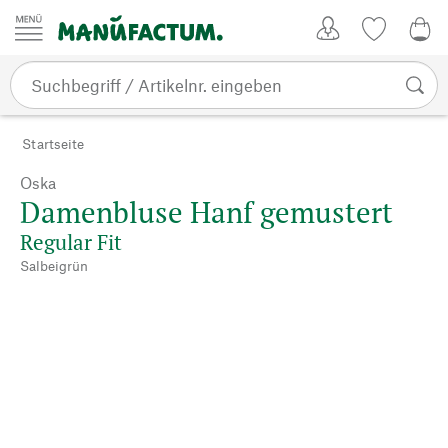
Zum Inhalt springen
Kundenkonto
Merkliste
0,0
Startseite
Oska
Damenbluse Hanf gemustert
Regular Fit
Salbeigrün