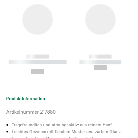
------------
------------
----------- ----------- --------
----------- -----------
---
--,-- €
--,-- €
Produktinformation
Artikelnummer
217880
Tragefreundlich und atmungsaktiv: aus reinem Hanf
Leichtes Gewebe: mit floralem Muster und zartem Glanz