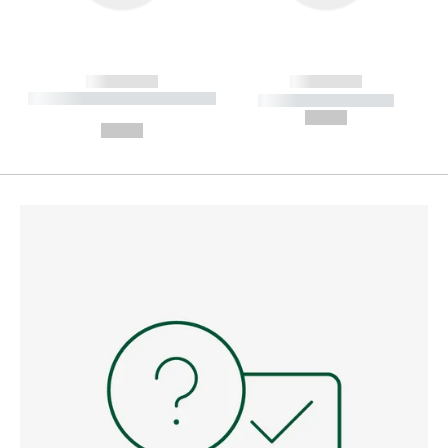
------------
------------
----------- ----------- --------
----------- -----------
---
--,-- €
--,-- €