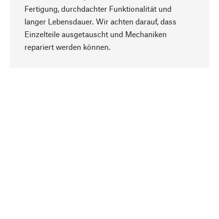
Fertigung, durchdachter Funktionalität und
langer Lebensdauer. Wir achten darauf, dass
Einzelteile ausgetauscht und Mechaniken
Nach oben
repariert werden können.
Bewusst
Nachhaltigkeit steht im Fokus unserer
Produktauswahl. Wir setzen auf natürliche
Inhaltsstoffe und Materialien, die gepflegt werden
können, sowie auf eine ressourcenschonende
und sozialverträgliche Produktion.