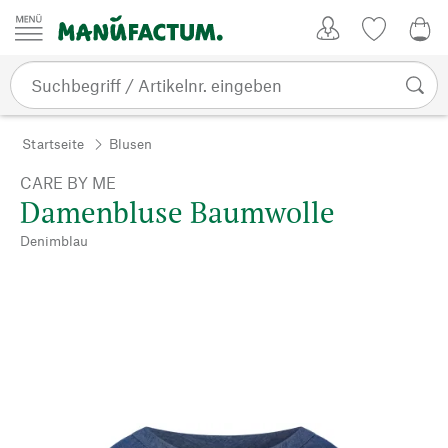
Zum Inhalt springen
Kundenkonto
Merkliste
0,0
Startseite
Blusen
CARE BY ME
Damenbluse Baumwolle
Denimblau