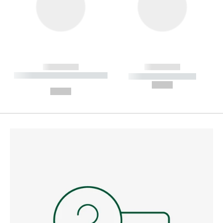
------------
------------
----------- ----------- --------
----------- -----------
---
--,-- €
--,-- €