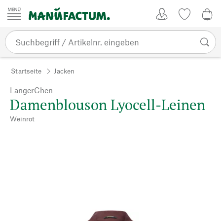
Zum Inhalt springen
Kundenkonto
Merkliste
0,0
Startseite
Jacken
LangerChen
Damenblouson Lyocell-Leinen
Weinrot