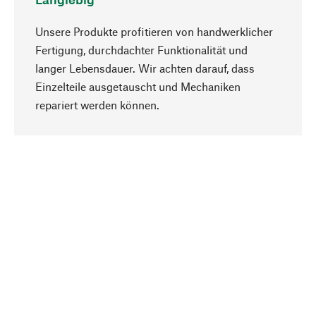
Unsere Produkte profitieren von handwerklicher
Fertigung, durchdachter Funktionalität und
langer Lebensdauer. Wir achten darauf, dass
Einzelteile ausgetauscht und Mechaniken
Nach oben
repariert werden können.
Bewusst
Nachhaltigkeit steht im Fokus unserer
Produktauswahl. Wir setzen auf natürliche
Inhaltsstoffe und Materialien, die gepflegt werden
können, sowie auf eine ressourcenschonende
und sozialverträgliche Produktion.