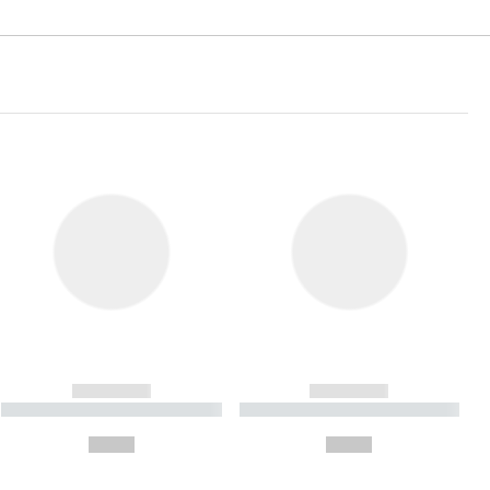
------------
------------
----------- ----------- ----------
----------- ----------- ----------
- -----------
-
--,-- €
--,-- €