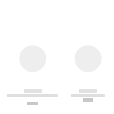
------------
------------
----------- ----------- ----------
----------- -----------
-
--,-- €
--,-- €