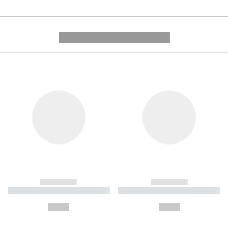
---------- --------------
------------
------------
----------- ----------- ----------
----------- ----------- ----------
-
-
--,-- €
--,-- €