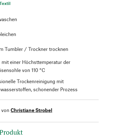
Textil
waschen
bleichen
im Tumbler / Trockner trocknen
 mit einer Höchsttemperatur der
isensohle von 110 °C
sionelle Trockenreinigung mit
wasserstoffen, schonender Prozess
l von
Christiane Strobel
 Produkt