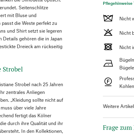
Pflegehinweise 
rundet. Seitenschlitze
ert mit Bluse und
Nicht 
 passt die Weste perfekt zu
ans und Shirt setzt sie legeren
Nicht 
 Details gehören die in Japan
stickte Dreieck am rückseitig
Nicht 
Bügeln
Bügele
e Strobel
Profes
istiane Strobel nach 25 Jahren
Kohlen
ihr zentrales Anliegen
en. „Kleidung sollte nicht auf
Weitere Artike
 muss über viele Jahre
chend fertigt das Kölner
die durch ihre Qualität und ihr
Frage zum
bersteht. In den Kollektionen,