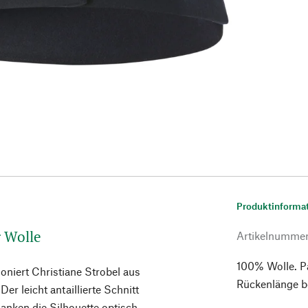
Produktinforma
r Wolle
Artikelnumme
100% Wolle. Pa
oniert Christiane Strobel aus
Rückenlänge b
er leicht antaillierte Schnitt
anken die Silhouette optisch.