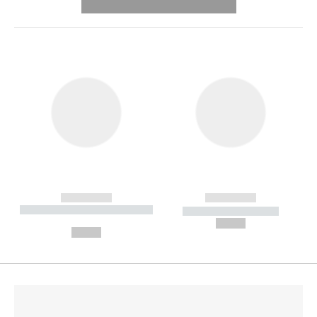
---------- --------------
------------
------------
----------- ----------- --------
----------- -----------
---
--,-- €
--,-- €