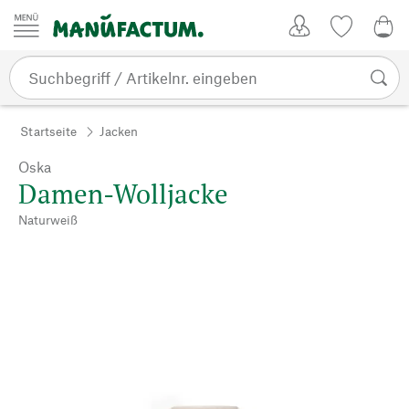
Zum Inhalt springen
Kundenkonto
Merkliste
0,0
Startseite
Jacken
Oska
Damen-Wolljacke
Naturweiß