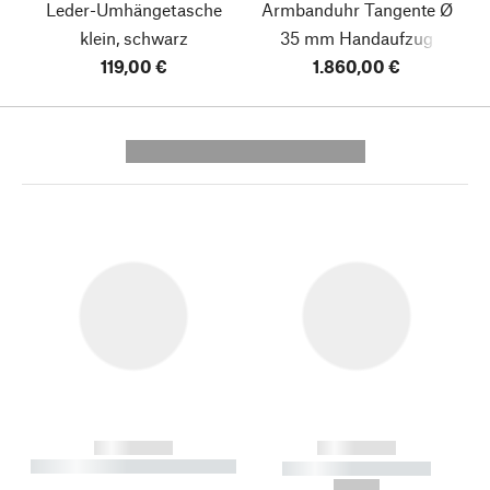
Leder-Umhängetasche
Armbanduhr Tangente Ø
klein, schwarz
35 mm Handaufzug
119,00 €
1.860,00 €
---------- --------------
------------
------------
----------- ----------- --------
----------- -----------
---
--,-- €