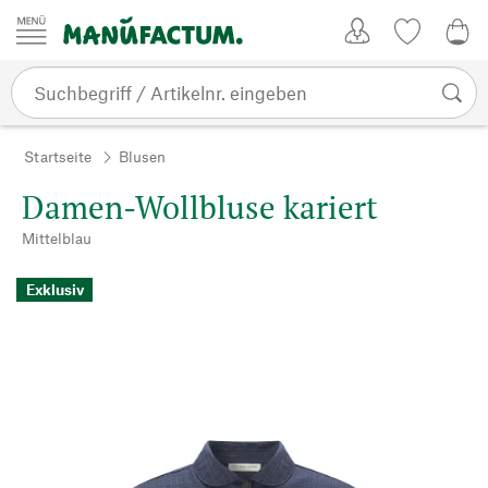
Zum Inhalt springen
Kundenkonto
Merkliste
0,0
Startseite
Blusen
Damen-Wollbluse kariert
Mittelblau
Exklusiv