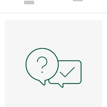
--,-- €