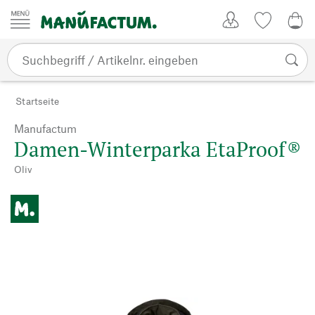
Zum Inhalt springen
Kundenkonto
Merkliste
0,0
Startseite
Manufactum
Damen-Winterparka EtaProof®
Oliv