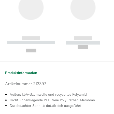
------------
------------
----------- ----------- --------
----------- -----------
---
--,-- €
--,-- €
Produktinformation
Artikelnummer
213397
Außen: kbA-Baumwolle und recyceltes Polyamid
Dicht: innenliegende PFC-freie Polyurethan-Membran
Durchdachter Schnitt: detailreich ausgeführt