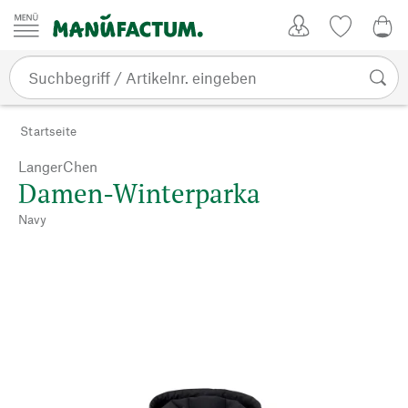
Zum Inhalt springen
Kundenkonto
Merkliste
0,0
Startseite
LangerChen
Damen-Winterparka
Navy