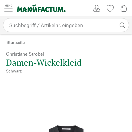
Zum Inhalt springen
Kundenkonto
Merkliste
0,0
Startseite
Christiane Strobel
Damen-Wickelkleid
Schwarz