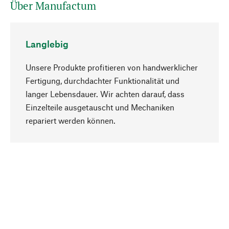
Über Manufactum
Langlebig
Unsere Produkte profitieren von handwerklicher
Fertigung, durchdachter Funktionalität und
langer Lebensdauer. Wir achten darauf, dass
Einzelteile ausgetauscht und Mechaniken
Nach oben
repariert werden können.
Bewusst
Nachhaltigkeit steht im Fokus unserer
Produktauswahl. Wir setzen auf natürliche
Inhaltsstoffe und Materialien, die gepflegt werden