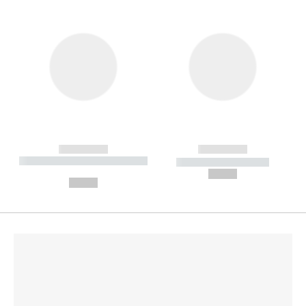
------------
------------
----------- ----------- --------
----------- -----------
---
--,-- €
--,-- €