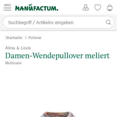
Zum Inhalt springen
Kundenkonto
Merkliste
0,0
Startseite
Pullover
Alma ＆ Lovis
Damen-Wendepullover meliert
Multicolor