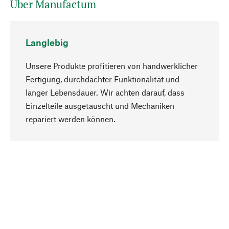
Über Manufactum
Langlebig
Unsere Produkte profitieren von handwerklicher
Fertigung, durchdachter Funktionalität und
langer Lebensdauer. Wir achten darauf, dass
Einzelteile ausgetauscht und Mechaniken
Nach oben
repariert werden können.
Bewusst
Nachhaltigkeit steht im Fokus unserer
Produktauswahl. Wir setzen auf natürliche
Inhaltsstoffe und Materialien, die gepflegt werden