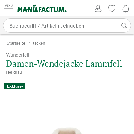
Zum Inhalt springen
Kundenkonto
Merkliste
0,0
Startseite
Jacken
Wunderfell
Damen-Wendejacke Lammfell
Hellgrau
Exklusiv