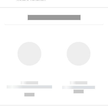
---------- --------------
------------
------------
----------- ----------- --------
----------- -----------
---
--,-- €
--,-- €