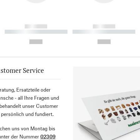
------------
------------
----------- ----------- ----------
----------- ----------- ----------
-
-
--,-- €
--,-- €
stomer Service
atung, Ersatzteile oder
sche - all Ihre Fragen und
 behandelt unser Customer
 persönlich und fundiert.
ichen uns von Montag bis
 unter der Nummer
02309