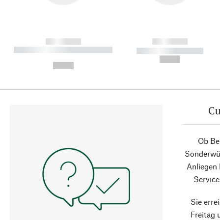
------------
------------
----------- ----------- ----------
----------- -----------
-
--,-- €
--,-- €
Cu
Ob Ber
Sonderwün
Anliegen
Service
Sie erre
Freitag