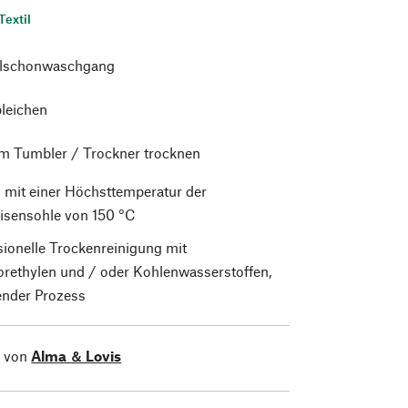
Textil
alschonwaschgang
bleichen
im Tumbler / Trockner trocknen
 mit einer Höchsttemperatur der
isensohle von 150 °C
sionelle Trockenreinigung mit
orethylen und / oder Kohlenwasserstoffen,
nder Prozess
l von
Alma ＆ Lovis