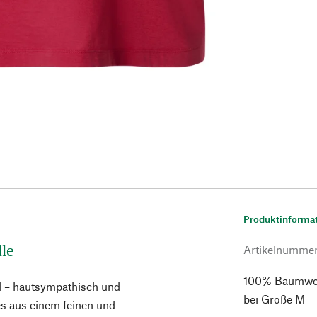
Produktinforma
le
Artikelnumme
100% Baumwoll
l – hautsympathisch und
bei Größe M =
 es aus einem feinen und