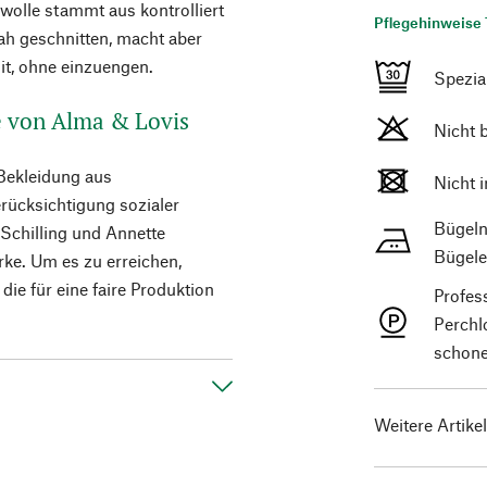
olle stammt aus kontrolliert
Pflegehinweise 
ah geschnitten, macht aber
t, ohne einzuengen.
Spezi
de von Alma & Lovis
Nicht 
Bekleidung aus
Nicht 
erücksichtigung sozialer
Bügeln
 Schilling und Annette
Bügele
rke. Um es zu erreichen,
ie für eine faire Produktion
Profes
Perchl
schone
Weitere Artike