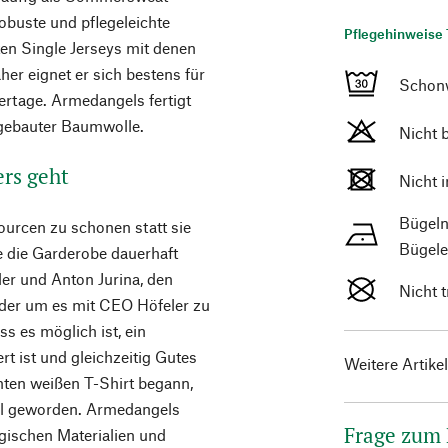
robuste und pflegeleichte
Pflegehinweise 
ten Single Jerseys mit denen
her eignet er sich bestens für
Schon
rtage. Armedangels fertigt
ngebauter Baumwolle.
Nicht 
ers geht
Nicht 
Bügeln
ourcen zu schonen statt sie
Bügele
e die Garderobe dauerhaft
ler und Anton Jurina, den
Nicht 
der um es mit CEO Höfeler zu
ss es möglich ist, ein
t ist und gleichzeitig Gutes
Weitere Artike
hten weißen T-Shirt begann,
bel geworden. Armedangels
Frage zum
ogischen Materialien und