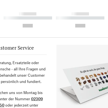
------------
------------
----------- ----------- ----------
----------- ----------- ----------
-
-
--,-- €
--,-- €
stomer Service
atung, Ersatzteile oder
sche - all Ihre Fragen und
 behandelt unser Customer
 persönlich und fundiert.
ichen uns von Montag bis
 unter der Nummer
02309
50
oder jederzeit unter