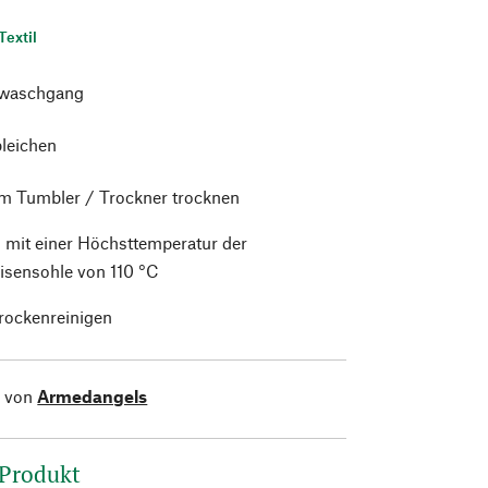
Textil
waschgang
bleichen
im Tumbler / Trockner trocknen
 mit einer Höchsttemperatur der
isensohle von 110 °C
trockenreinigen
l von
Armedangels
 Produkt