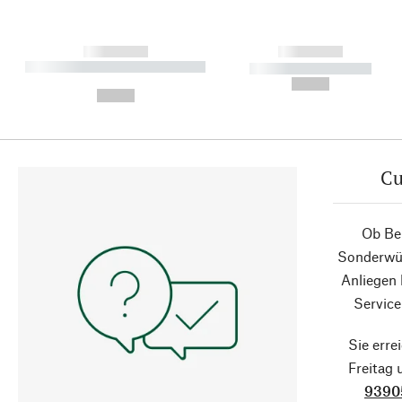
------------
------------
----------- ----------- ----------
----------- -----------
-
--,-- €
--,-- €
Cu
Ob Ber
Sonderwün
Anliegen
Service
Sie erre
Freitag
9390