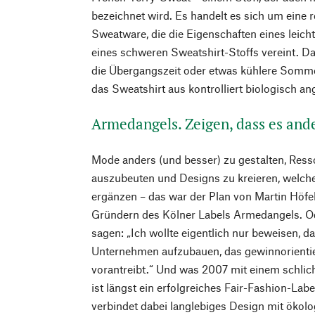
bezeichnet wird. Es handelt es sich um eine 
Sweatware, die die Eigenschaften eines leich
eines schweren Sweatshirt-Stoffs vereint. Da
die Übergangszeit oder etwas kühlere Somme
das Sweatshirt aus kontrolliert biologisch a
Armedangels. Zeigen, dass es and
Mode anders (und besser) zu gestalten, Ress
auszubeuten und Designs zu kreieren, welch
ergänzen – das war der Plan von Martin Höfe
Gründern des Kölner Labels Armedangels. O
sagen: „Ich wollte eigentlich nur beweisen, da
Unternehmen aufzubauen, das gewinnorientier
vorantreibt.“ Und was 2007 mit einem schlic
ist längst ein erfolgreiches Fair-Fashion-La
verbindet dabei langlebiges Design mit ökol