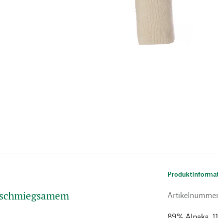
Produktinforma
s schmiegsamem
Artikelnumme
89% Alpaka, 11