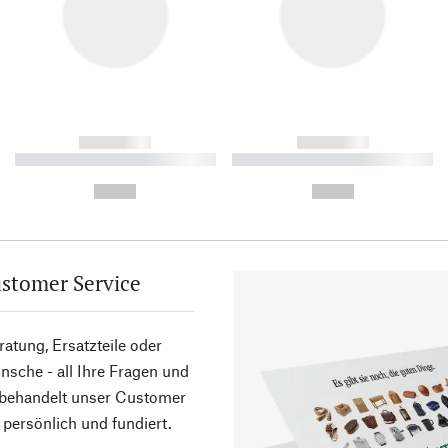
------------
------------
----------- ----------- ----------
----------- ----------- ----------
-
-
--,-- €
--,-- €
stomer Service
atung, Ersatzteile oder
sche - all Ihre Fragen und
 behandelt unser Customer
 persönlich und fundiert.