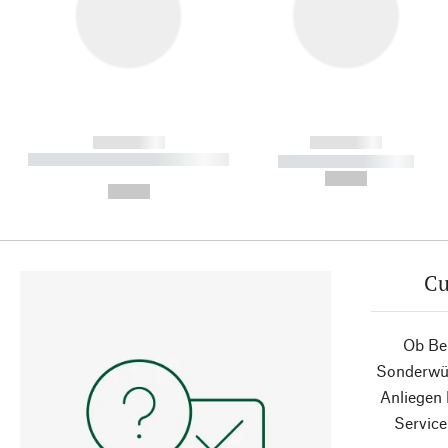
------------
------------
----------- ----------- ----------
----------- -----------
-
--,-- €
--,-- €
Cu
Ob Ber
Sonderwün
Anliegen
Service