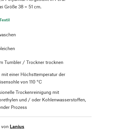
ei Größe 38 = 51 cm.
Textil
waschen
bleichen
im Tumbler / Trockner trocknen
 mit einer Höchsttemperatur der
isensohle von 110 °C
sionelle Trockenreinigung mit
orethylen und / oder Kohlenwasserstoffen,
nder Prozess
l von
Lanius