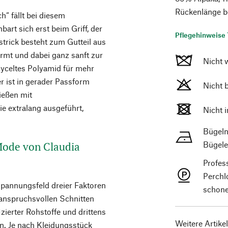
Rückenlänge b
 fällt bei diesem
art sich erst beim Griff, der
Pflegehinweise 
strick besteht zum Gutteil aus
mt und dabei ganz sanft zur
Nicht 
cyceltes Polyamid für mehr
r ist in gerader Passform
Nicht 
ießen mit
e extralang ausgeführt,
Nicht 
Bügeln
 Mode von Claudia
Bügele
Profes
Perchl
Spannungsfeld dreier Faktoren
schone
 anspruchsvollen Schnitten
ierter Rohstoffe und drittens
Weitere Artike
n. Je nach Kleidungsstück