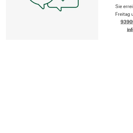
Sie erre
Freitag
9390
in