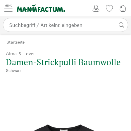
Zum Inhalt springen
Kundenkonto
Merkliste
0,0
Startseite
Alma ＆ Lovis
Damen-Strickpulli Baumwolle
Schwarz