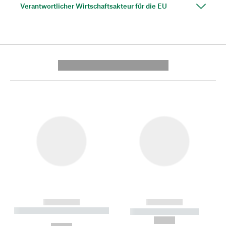
Verantwortlicher Wirtschaftsakteur für die EU
---------- --------------
------------
------------
----------- ----------- --------
----------- -----------
---
--,-- €