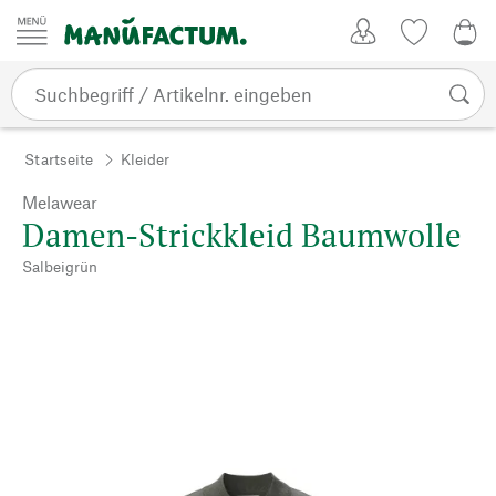
Zum Inhalt springen
Kundenkonto
Merkliste
0,0
Startseite
Kleider
Melawear
Damen-Strickkleid Baumwolle
Salbeigrün