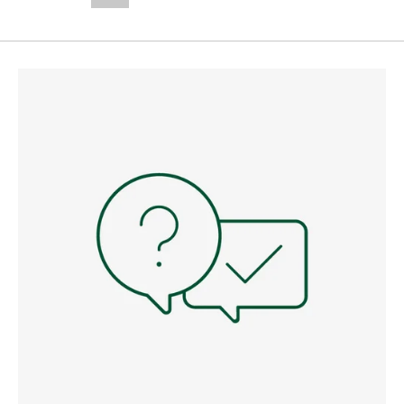
--,-- €