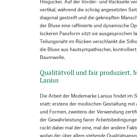
Hingucker. Auf der Vorder- und Rückseite verl
vertikal, während die schräg angesetzten Sei
diagonal gestreift und die geknöpften Mansch
der Bluse eine raffinierte und dynamische Opt
lockeren Passform sitzt sie ausgesprochen l
Teilungsnaht im Rücken verschlankt die Silhou
die Bluse aus hautsympathischer, kontrollier
Baumwolle.
Qualitätvoll und fair produziert.
Lanius
Die Arbeit der Modemarke Lanius findet im 
statt: erstens der modischen Gestaltung mit
und Formen, zweitens der Verwendung zertifiz
der Gewährleistung fairer Arbeitsbedingunge
rückt dabei mal der eine, mal der andere Fakt
wobei der über allem stehende Qualitätsanspr