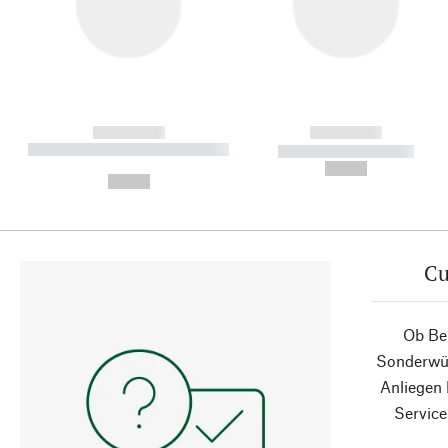
------------
------------
----------- ----------- ----------
----------- -----------
-
--,-- €
--,-- €
Cu
Ob Ber
Sonderwün
Anliegen
Service