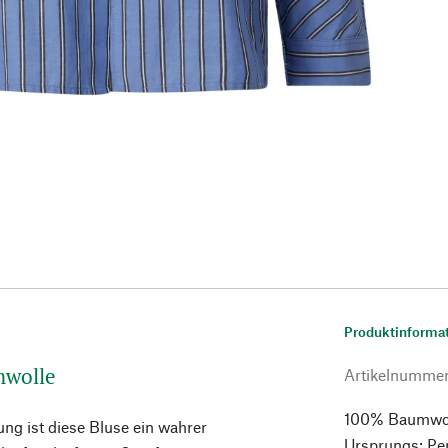
Produktinforma
mwolle
Artikelnumme
100% Baumwolle
ng ist diese Bluse ein wahrer
Ursprungs: Per