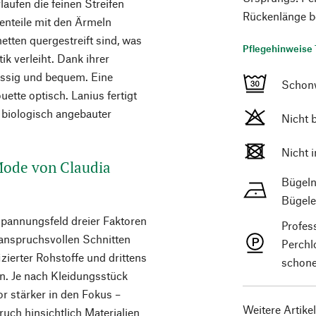
aufen die feinen Streifen
Rückenlänge b
tenteile mit den Ärmeln
etten quergestreift sind, was
Pflegehinweise 
ik verleiht. Dank ihrer
ässig und bequem. Eine
Schon
ette optisch. Lanius fertigt
t biologisch angebauter
Nicht 
Nicht 
 Mode von Claudia
Bügeln
Bügele
Spannungsfeld dreier Faktoren
Profes
 anspruchsvollen Schnitten
Perchl
ierter Rohstoffe und drittens
schone
n. Je nach Kleidungsstück
or stärker in den Fokus –
Weitere Artike
uch hinsichtlich Materialien