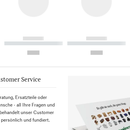
------------
------------
----------- ----------- ----------
----------- ----------- ----------
-
-
--,-- €
--,-- €
stomer Service
atung, Ersatzteile oder
sche - all Ihre Fragen und
 behandelt unser Customer
 persönlich und fundiert.