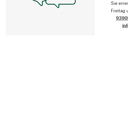
Sie erre
Freitag
9390
in