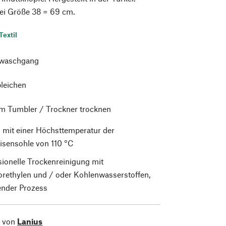
ei Größe 38 = 69 cm.
Textil
waschgang
bleichen
im Tumbler / Trockner trocknen
 mit einer Höchsttemperatur der
isensohle von 110 °C
sionelle Trockenreinigung mit
orethylen und / oder Kohlenwasserstoffen,
nder Prozess
l von
Lanius