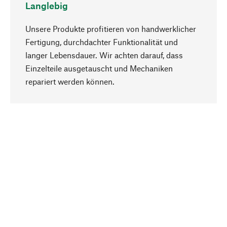
Langlebig
Unsere Produkte profitieren von handwerklicher
Fertigung, durchdachter Funktionalität und
langer Lebensdauer. Wir achten darauf, dass
Einzelteile ausgetauscht und Mechaniken
Nach oben
repariert werden können.
Bewusst
Nachhaltigkeit steht im Fokus unserer
Produktauswahl. Wir setzen auf natürliche
Inhaltsstoffe und Materialien, die gepflegt werden
können, sowie auf eine ressourcenschonende
und sozialverträgliche Produktion.