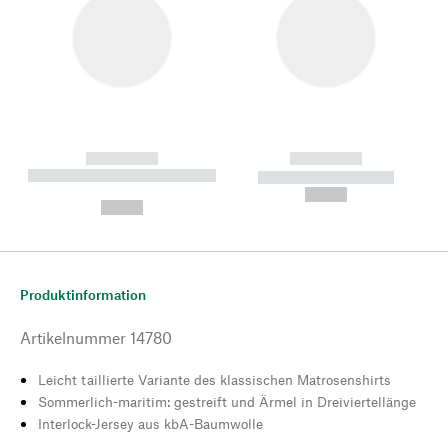
------------
------------
----------- ----------- --------
----------- -----------
---
--,-- €
--,-- €
Produktinformation
Artikelnummer
14780
Leicht taillierte Variante des klassischen Matrosenshirts
Sommerlich-maritim: gestreift und Ärmel in Dreiviertellänge
Interlock-Jersey aus kbA-Baumwolle