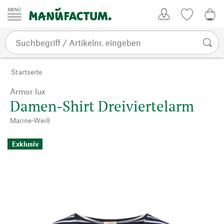
Zum Inhalt springen
Kundenkonto
Merkliste
0,0
Startseite
Armor lux
Damen-Shirt Dreiviertelarm
Marine-Weiß
Exklusiv