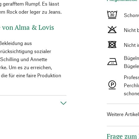
g gerafftem Rumpf. Es lässt
nem Rock oder leger zu Jeans.
Schon
de von Alma & Lovis
Nicht 
Bekleidung aus
Nicht 
erücksichtigung sozialer
Bügeln
 Schilling und Annette
Bügele
rke. Um es zu erreichen,
ie für eine faire Produktion
Profes
Perchl
schone
Weitere Artike
Frage zum