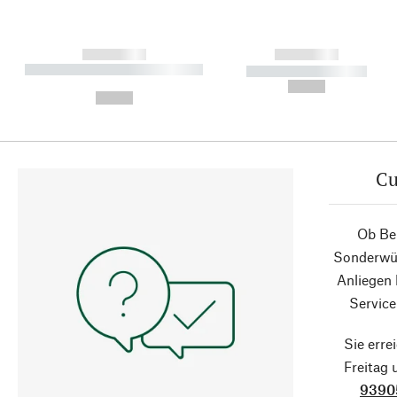
------------
------------
----------- ----------- ----------
----------- -----------
-
--,-- €
--,-- €
Cu
Ob Ber
Sonderwün
Anliegen
Service
Sie erre
Freitag
9390