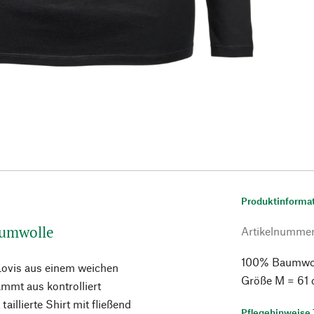
Produktinforma
aumwolle
Artikelnumme
100% Baumwolle
 Lovis aus einem weichen
Größe M = 61 
mmt aus kontrolliert
aillierte Shirt mit fließend
Pflegehinweise 