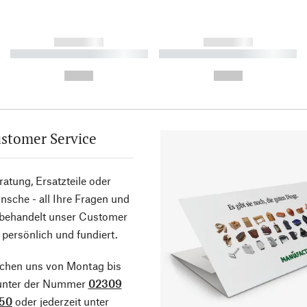
------------
------------
----------- ----------- ----------
----------- ----------- ----------
-
-
--,-- €
--,-- €
stomer Service
atung, Ersatzteile oder
sche - all Ihre Fragen und
 behandelt unser Customer
 persönlich und fundiert.
ichen uns von Montag bis
 unter der Nummer
02309
50
oder jederzeit unter