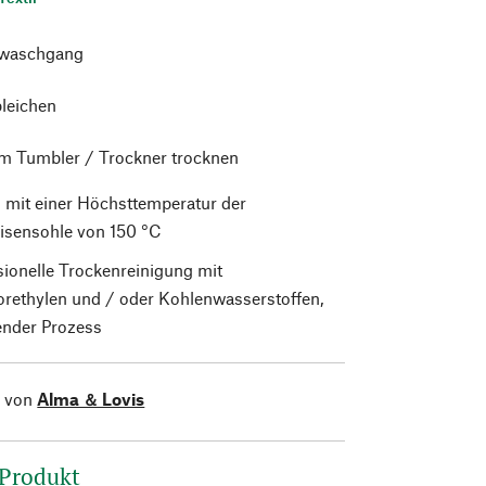
waschgang
bleichen
im Tumbler / Trockner trocknen
 mit einer Höchsttemperatur der
isensohle von 150 °C
sionelle Trockenreinigung mit
orethylen und / oder Kohlenwasserstoffen,
nder Prozess
l von
Alma ＆ Lovis
 Produkt