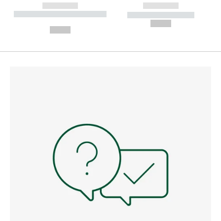
------------
------------
----------- ----------- --------
----------- -----------
---
--,-- €
--,-- €