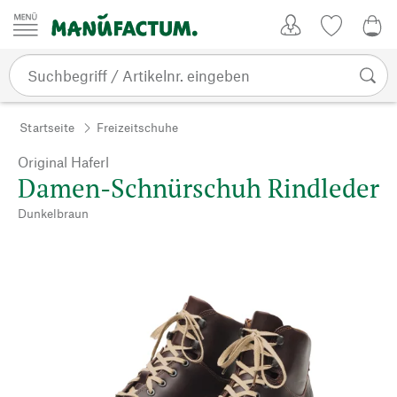
Zum Inhalt springen
Kundenkonto
Merkliste
0,0
Startseite
Freizeitschuhe
Original Haferl
Damen-Schnürschuh Rindleder
Dunkelbraun