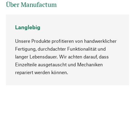
Über Manufactum
Langlebig
Unsere Produkte profitieren von handwerklicher
Fertigung, durchdachter Funktionalität und
langer Lebensdauer. Wir achten darauf, dass
Einzelteile ausgetauscht und Mechaniken
Nach oben
repariert werden können.
Bewusst
Nachhaltigkeit steht im Fokus unserer
Produktauswahl. Wir setzen auf natürliche
Inhaltsstoffe und Materialien, die gepflegt werden