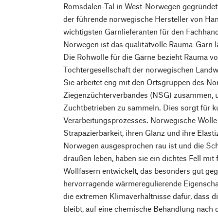
Romsdalen-Tal in West-Norwegen gegründet,
der führende norwegische Hersteller von Han
wichtigsten Garnlieferanten für den Fachhan
Norwegen ist das qualitätvolle Rauma-Garn l
Die Rohwolle für die Garne bezieht Rauma von
Tochtergesellschaft der norwegischen Landwi
Sie arbeitet eng mit den Ortsgruppen des N
Ziegenzüchterverbandes (NSG) zusammen, u
Zuchtbetrieben zu sammeln. Dies sorgt für 
Verarbeitungsprozesses. Norwegische Wolle i
Strapazierbarkeit, ihren Glanz und ihre Elasti
Norwegen ausgesprochen rau ist und die Sch
draußen leben, haben sie ein dichtes Fell mit 
Wollfasern entwickelt, das besonders gut gege
hervorragende wärmeregulierende Eigenscha
die extremen Klimaverhältnisse dafür, dass di
bleibt, auf eine chemische Behandlung nach 