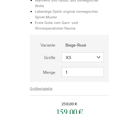
Wärmend und robust: aus norwegischer
Wolle
Lebendige Optik: original norwegisches
Spiret-Muster
Erste Güte: vom Garn- und
Strickspezialisten Rauma
Variante
Beige-Rosé
Größe
Menge
Größentabelle
259,00 €
159,00 €