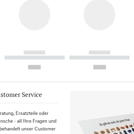
------------
------------
----------- ----------- ----------
----------- ----------- ----------
-
-
--,-- €
--,-- €
stomer Service
atung, Ersatzteile oder
sche - all Ihre Fragen und
 behandelt unser Customer