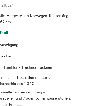
r
216524
le. Hergestellt in Norwegen. Rückenlänge
 62 cm.
Textil
waschgang
bleichen
im Tumbler / Trockner trocknen
 mit einer Höchsttemperatur der
isensohle von 110 °C
sionelle Trockenreinigung mit
orethylen und / oder Kohlenwasserstoffen,
nder Prozess