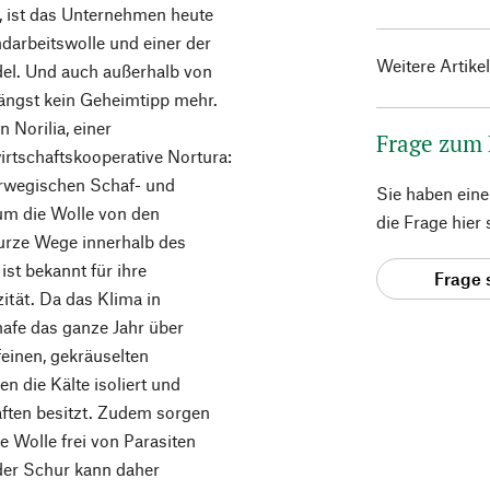
 ist das Unternehmen heute
darbeitswolle und einer der
Weitere Artike
del. Und auch außerhalb von
ängst kein Geheimtipp mehr.
 Norilia, einer
Frage zum
rtschaftskooperative Nortura:
orwegischen Schaf- und
Sie haben ein
m die Wolle von den
die Frage hier
kurze Wege innerhalb des
st bekannt für ihre
Frage 
zität. Da das Klima in
afe das ganze Jahr über
feinen, gekräuselten
n die Kälte isoliert und
ften besitzt. Zudem sorgen
e Wolle frei von Parasiten
der Schur kann daher