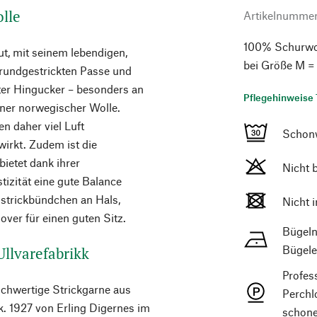
lle
Artikelnumme
100% Schurwol
t, mit seinem lebendigen,
bei Größe M =
 rundgestrickten Passe und
hter Hingucker – besonders an
Pflegehinweise 
einer norwegischer Wolle.
n daher viel Luft
Schon
wirkt. Zudem ist die
ietet dank ihrer
Nicht 
tizität eine gute Balance
nstrickbündchen an Hals,
Nicht 
ver für einen guten Sitz.
Bügeln
Bügele
llvarefabrikk
Profes
hochwertige Strickgarne aus
Perchl
k. 1927 von Erling Digernes im
schone