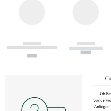
------------
------------
----------- ----------- ----------
----------- -----------
-
--,-- €
--,-- €
Cu
Ob Ber
Sonderwün
Anliegen