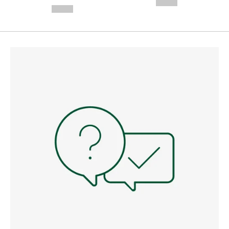
--,-- €
--,-- €