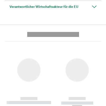
Verantwortlicher Wirtschaftsakteur für die EU
---------- --------------
------------
------------
----------- ----------- --------
----------- -----------
---