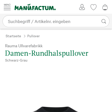
Zum Inhalt springen
Kundenkonto
Merkliste
0,0
Startseite
Pullover
Rauma Ullvarefabrikk
Damen-Rundhalspullover
Schwarz-Grau