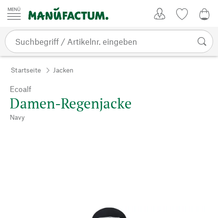
Zum Inhalt springen
Kundenkonto
Merkliste
0,0
Startseite
Jacken
Ecoalf
Damen-Regenjacke
Navy