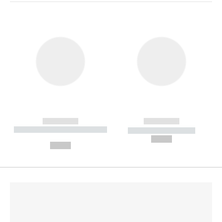
------------
------------
----------- ----------- --------
----------- -----------
---
--,-- €
--,-- €