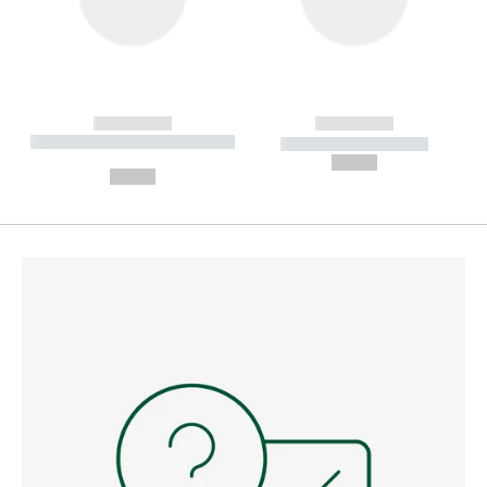
------------
------------
----------- ----------- --------
----------- -----------
---
--,-- €
--,-- €