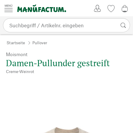
Zum Inhalt springen
Kundenkonto
Merkliste
0,0
Startseite
Pullover
Moismont
Damen-Pullunder gestreift
Creme-Weinrot