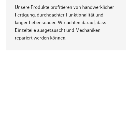
Unsere Produkte profitieren von handwerklicher
Fertigung, durchdachter Funktionalität und
langer Lebensdauer. Wir achten darauf, dass
Einzelteile ausgetauscht und Mechaniken
Nach oben
repariert werden können.
Bewusst
Nachhaltigkeit steht im Fokus unserer
Produktauswahl. Wir setzen auf natürliche
Inhaltsstoffe und Materialien, die gepflegt werden
können, sowie auf eine ressourcenschonende
und sozialverträgliche Produktion.