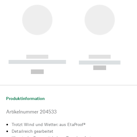
------------
------------
----------- ----------- --------
----------- -----------
---
--,-- €
--,-- €
Produktinformation
Artikelnummer
204533
Trotzt Wind und Wetter: aus EtaProof®
Detailreich gearbeitet