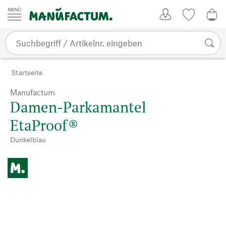
Zum Inhalt springen
Kundenkonto
Merkliste
0,0
Startseite
Manufactum
Damen-Parkamantel
EtaProof®
Dunkelblau