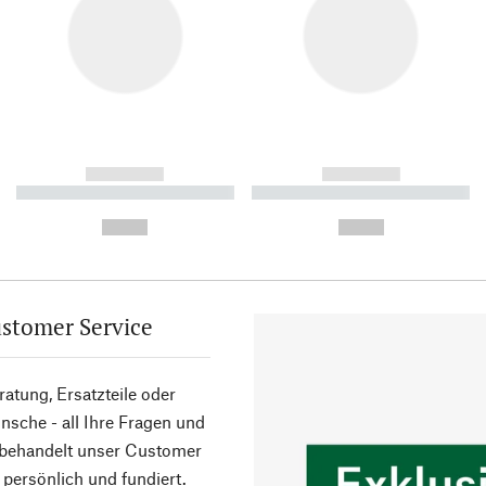
------------
------------
----------- ----------- ----------
----------- ----------- ----------
-
-
--,-- €
--,-- €
stomer Service
atung, Ersatzteile oder
sche - all Ihre Fragen und
 behandelt unser Customer
 persönlich und fundiert.