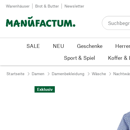
Zum Inhalt springen
Warenhäuser
Brot & Butter
Newsletter
SALE
NEU
Geschenke
Herre
Sport & Spiel
Koffer &
Startseite
Damen
Damenbekleidung
Wäsche
Nachtwä
Exklusiv