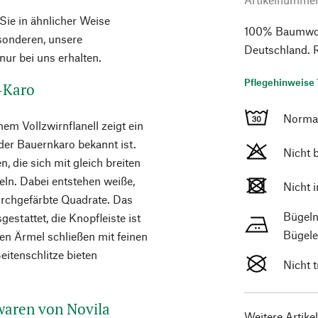
 Sie in ähnlicher Weise
100% Baumwoll
esonderen, unsere
Deutschland. 
ur bei uns erhalten.
Pflegehinweise 
-Karo
Norma
m Vollzwirnflanell zeigt ein
der Bauernkaro bekannt ist.
Nicht 
, die sich mit gleich breiten
ln. Dabei entstehen weiße,
Nicht 
urchgefärbte Quadrate. Das
Bügeln
estattet, die Knopfleiste ist
Bügele
en Ärmel schließen mit feinen
itenschlitze bieten
Nicht 
aren von Novila
Weitere Artike