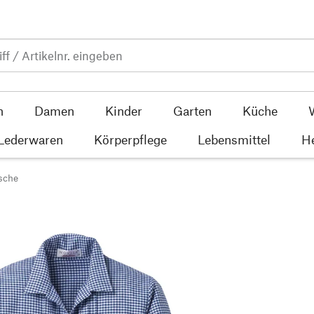
n
Damen
Kinder
Garten
Küche
 Lederwaren
Körperpflege
Lebensmittel
He
sche