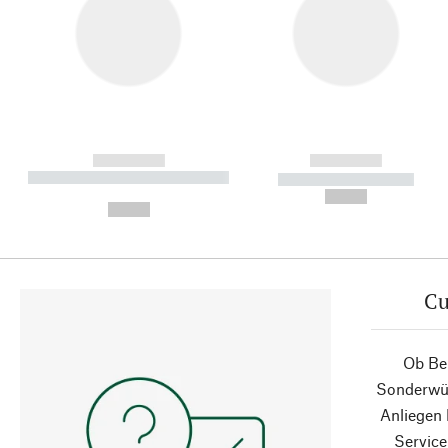
------------
------------
----------- ----------- ----------
----------- -----------
-
--,-- €
--,-- €
Cu
Ob Ber
Sonderwün
Anliegen
Service