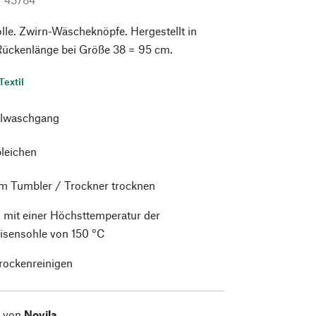
e. Zwirn-Wäscheknöpfe. Hergestellt in
Rückenlänge bei Größe 38 = 95 cm.
Textil
lwaschgang
bleichen
im Tumbler / Trockner trocknen
 mit einer Höchsttemperatur der
isensohle von 150 °C
trockenreinigen
l von
Novila