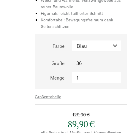
Weich und wärmend: Vollzwirngewebe aus
reiner Baumwolle
Figurnah: leicht taillierter Schnitt
Komfortabel: Bewegungsfreiraum dank
Seitenschlitzen
Farbe
Größe
36
Menge
Größentabelle
129,00 €
89,90 €
alle Preise inkl. MwSt., zzgl.
Versandkosten