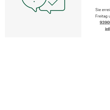
Sie erre
Freitag
9390
in