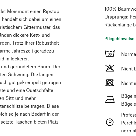
100% Baumwolle
endet Moismont einen Ripstop
Ursprungs: Per
 handelt sich dabei um einen
Rückenlänge b
eristischem Gittermuster, das
änden dickere Kett- und
Pflegehinweise 
den. Trotz ihrer Robustheit
warme Jahreszeit geradezu
Norma
id in lockerer,
n und gerundetem Saum. Der
Nicht 
anten Schwung. Die langen
uch gut gekrempelt getragen
Nicht 
ste und eine Quetschfalte
Bügeln
ten Sitz und mehr
Bügele
enschlitze beitragen. Diese
ich so je nach Bedarf in der
Profes
setzte Taschen bieten Platz
Perchl
normal