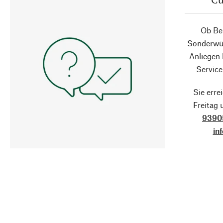
Ob Ber
Sonderwün
Anliegen
Service
Sie erre
Freitag
9390
in