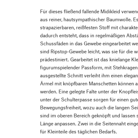
Für dieses fließend fallende Midikleid verw
aus reiner, hautsympathischer Baumwolle. Es
strapazierbaren, reißfesten Stoff mit charakt
dadurch entsteht, dass in regelmäßigen Abst
Schussfäden in das Gewebe eingearbeitet wer
sind Ripstop-Gewebe leicht, was sie für die 
prädestiniert. Gearbeitet ist das knielange Kle
figurumspielender Passform, mit Stehkrage
ausgestellte Schnitt verleiht ihm einen eleg
Ärmel mit knöpfbaren Manschetten können a
werden. Eine gelegte Falte unter der Knopflei
unter der Schulterpasse sorgen für einen gu
Bewegungsfreiheit, wozu auch die langen Seit
sind im oberen Bereich geknöpft und lassen s
Länge anpassen. Zwei in die Seitennaht einge
für Kleinteile des täglichen Bedarfs.