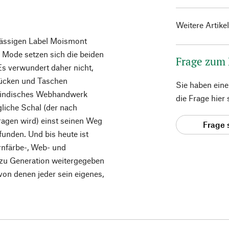
Weitere Artike
nsässigen Label Moismont
r Mode setzen sich die beiden
Frage zum
 Es verwundert daher nicht,
tücken und Taschen
Sie haben ein
es indisches Webhandwerk
die Frage hier
liche Schal (der nach
ragen wird) einst seinen Weg
Frage 
unden. Und bis heute ist
arnfärbe-, Web- und
 zu Generation weitergegeben
 von denen jeder sein eigenes,