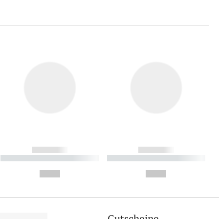
------------
------------
----------- ----------- ----------
----------- ----------- ----------
- -----------
-
--,-- €
--,-- €
Gutscheine