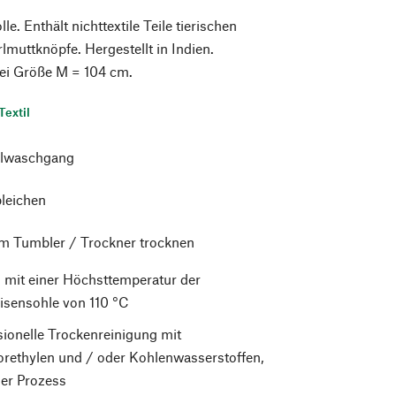
. Enthält nichttextile Teile tierischen
lmuttknöpfe. Hergestellt in Indien.
ei Größe M = 104 cm.
Textil
lwaschgang
bleichen
im Tumbler / Trockner trocknen
 mit einer Höchsttemperatur der
isensohle von 110 °C
sionelle Trockenreinigung mit
orethylen und / oder Kohlenwasserstoffen,
er Prozess