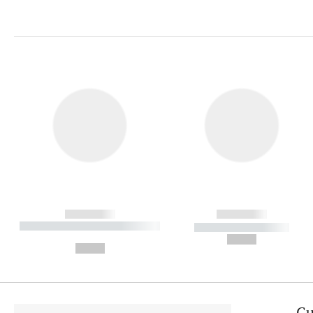
------------
------------
----------- ----------- ----------
----------- -----------
-
--,-- €
--,-- €
Cu