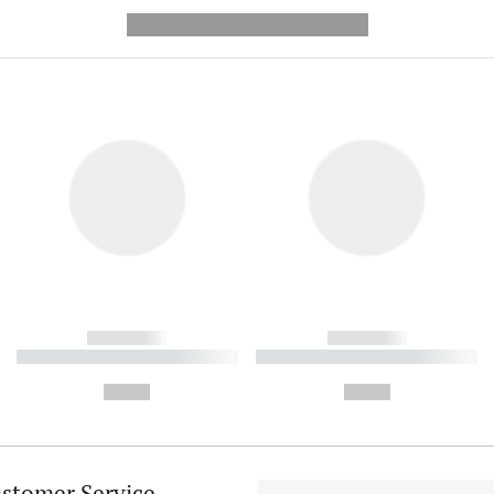
---------- --------------
------------
------------
----------- ----------- ----------
----------- ----------- ----------
-
-
--,-- €
--,-- €
stomer Service