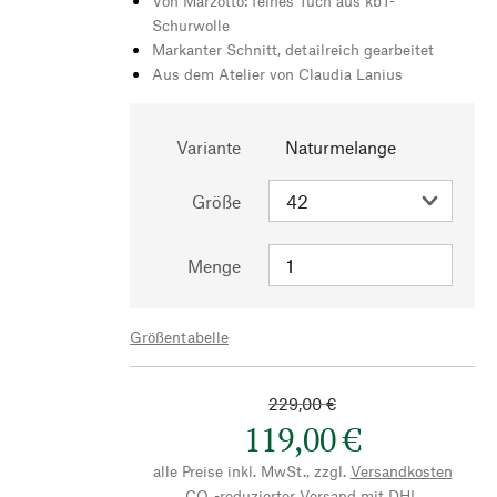
Von Marzotto: feines Tuch aus kbT-
Schurwolle
Markanter Schnitt, detailreich gearbeitet
Aus dem Atelier von Claudia Lanius
Variante
Naturmelange
Größe
Menge
Größentabelle
229,00 €
119,00 €
alle Preise inkl. MwSt., zzgl.
Versandkosten
CO₂-reduzierter Versand mit DHL