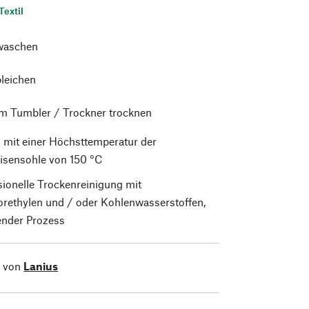
Textil
waschen
bleichen
im Tumbler / Trockner trocknen
 mit einer Höchsttemperatur der
isensohle von 150 °C
sionelle Trockenreinigung mit
orethylen und / oder Kohlenwasserstoffen,
nder Prozess
l von
Lanius