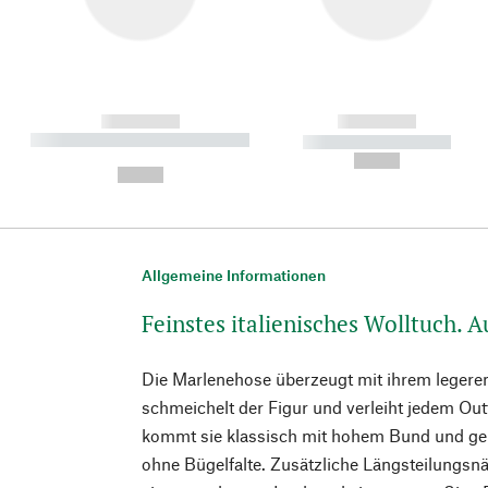
------------
------------
----------- ----------- ----------
----------- -----------
-
--,-- €
--,-- €
Allgemeine Informationen
Feinstes italienisches Wolltuch. 
Die Marlenehose überzeugt mit ihrem legeren
schmeichelt der Figur und verleiht jedem Outf
kommt sie klassisch mit hohem Bund und ge
ohne Bügelfalte. Zusätzliche Längsteilungsnäh