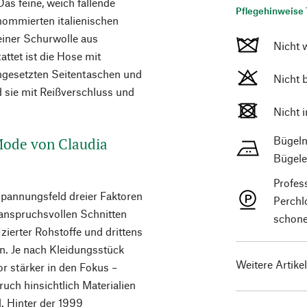
as feine, weich fallende
Pflegehinweise 
nommierten italienischen
einer Schurwolle aus
Nicht 
attet ist die Hose mit
ingesetzten Seitentaschen und
Nicht 
 sie mit Reißverschluss und
Nicht 
Bügeln
 Mode von Claudia
Bügele
Profes
Spannungsfeld dreier Faktoren
Perchl
 anspruchsvollen Schnitten
schone
ierter Rohstoffe und drittens
n. Je nach Kleidungsstück
Weitere Artike
or stärker in den Fokus –
uch hinsichtlich Materialien
d. Hinter der 1999