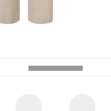
---------- --------------