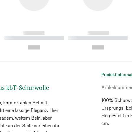
------------
------------
----------- ----------- ----------
----------- ----------- ----------
-
-
--,-- €
--,-- €
Produktinforma
Aus kbT-Schurwolle
Artikelnumme
100% Schurwolle
, komfortablen Schnitt,
Ursprungs: Ech
it eine lässige Eleganz. Hier
Hergestellt in
radem, weitem Bein, aber
cm.
te an der Seite verleihen ihr