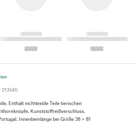
------------
------------
----------- ----------- ----------
----------- ----------- ----------
- -----------
-
--,-- €
--,-- €
tion
r
213540
. Enthält nichttextile Teile tierischen
thornknöpfe. Kunststoffreißverschluss.
 Portugal. Innenbeinlänge bei Größe 38 = 81