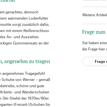
kant genarbtes, dennoch
Weitere Artike
 einem wärmenden Lodenfutter
isohle sorgt zusätzlich dafür,
innen mit einem Reißverschluss
Frage zum
ables An- und Ausziehen
Sie haben ein
eieckigen Gummieinsatz an der
die Frage hier
m, angenehm zu tragen
Frage 
ein angenehmes Tragegefühl
ie Schuhe von Werner – gemäß
betriebs, schöne und gute
n Arbeits- und Wanderschuhen
-Ski-Stiefel der 1970er/80er
eganten (Freizeit-)Schuhen für