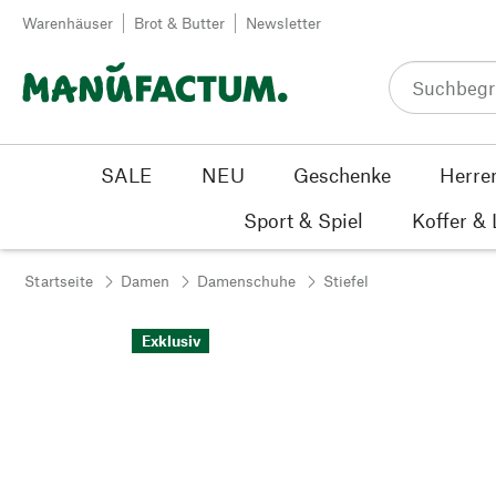
Zum Inhalt springen
Warenhäuser
Brot & Butter
Newsletter
SALE
NEU
Geschenke
Herre
Sport & Spiel
Koffer &
Startseite
Damen
Damenschuhe
Stiefel
Exklusiv