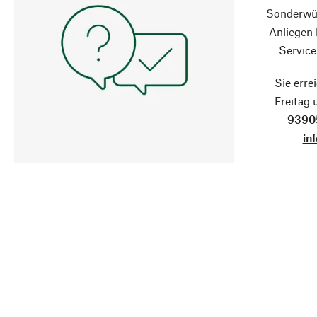
Sonderwün
Anliegen
Service
Sie erre
Freitag
9390
in