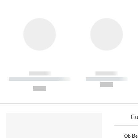
------------
------------
----------- ----------- ----------
----------- -----------
-
--,-- €
--,-- €
Cu
Ob Ber