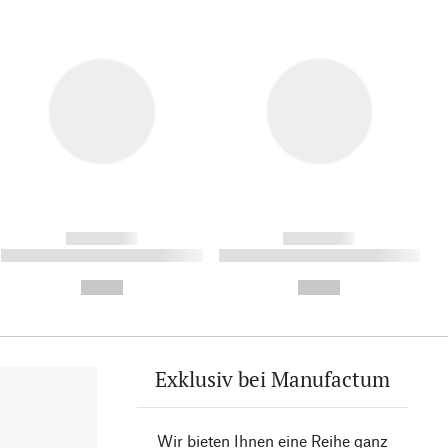
------------
------------
----------- ----------- ----------
----------- ----------- ----------
- -----------
-
--,-- €
--,-- €
Exklusiv bei Manufactum
Wir bieten Ihnen eine Reihe ganz