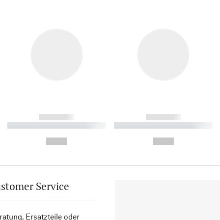
------------
------------
----------- ----------- ----------
----------- ----------- ----------
-
-
--,-- €
--,-- €
stomer Service
atung, Ersatzteile oder