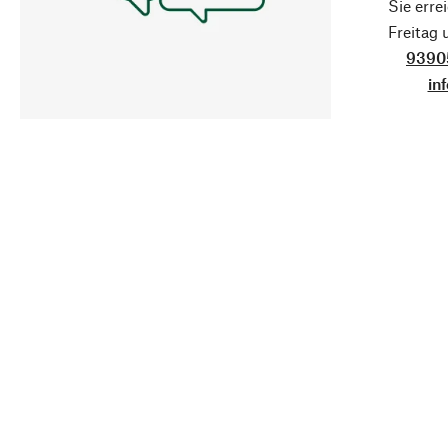
Sie erre
Freitag
9390
in