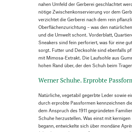
nahen Umfeld der Gerberei geschlachtet werd
nötige Zwischenkonservierung vor dem Gerb
verzichtet die Gerberei nach dem rein pflanzl
Oberflächenzurichtung – was den natürlichen
und die Umwelt schont. Vorderblatt, Quartie
Sneakers sind fein perforiert, was für eine 
sorgt. Futter und Decksohle sind ebenfalls p
mit Mimosa-Extrakt. Die Laufsohle aus Gum
hohen Rand über, der den Schuh beim Tragen
Werner Schuhe. Erprobte Passfor
Natürliche, vegetabil gegerbte Leder sowie 
durch erprobte Passformen kennzeichnen d
dem Anspruch des 1911 gegründeten Familien
Schuhe herzustellen. Was einst mit kernige
begann, entwickelte sich über mondäne Après