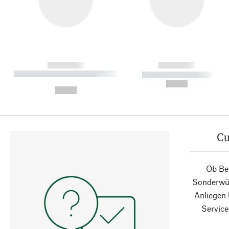
------------
------------
----------- ----------- ----------
----------- -----------
-
--,-- €
--,-- €
Cu
Ob Ber
Sonderwün
Anliegen
Service