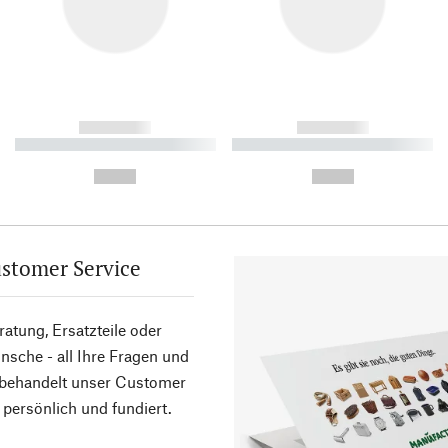
------------
------------
----------- ----------- ----------
----------- ----------- ----------
-
-
--,-- €
--,-- €
stomer Service
atung, Ersatzteile oder
sche - all Ihre Fragen und
 behandelt unser Customer
 persönlich und fundiert.