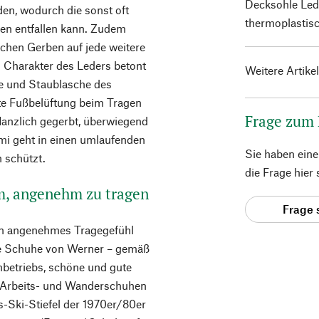
Decksohle Lede
en, wodurch die sonst oft
thermoplastis
en entfallen kann. Zudem
ichen Gerben auf jede weitere
 Charakter des Leders betont
Weitere Artike
re und Staublasche des
gute Fußbelüftung beim Tragen
Frage zum
flanzlich gegerbt, überwiegend
mi geht in einen umlaufenden
Sie haben ein
 schützt.
die Frage hier
m, angenehm zu tragen
Frage 
ein angenehmes Tragegefühl
ie Schuhe von Werner – gemäß
betriebs, schöne und gute
n Arbeits- und Wanderschuhen
-Ski-Stiefel der 1970er/80er