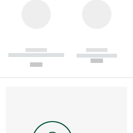
------------
------------
----------- ----------- --------
----------- -----------
---
--,-- €
--,-- €