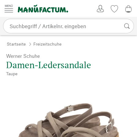
Zum Inhalt springen
Kundenkonto
Merkliste
0,0
Startseite
Freizeitschuhe
Werner Schuhe
Damen-Ledersandale
Taupe