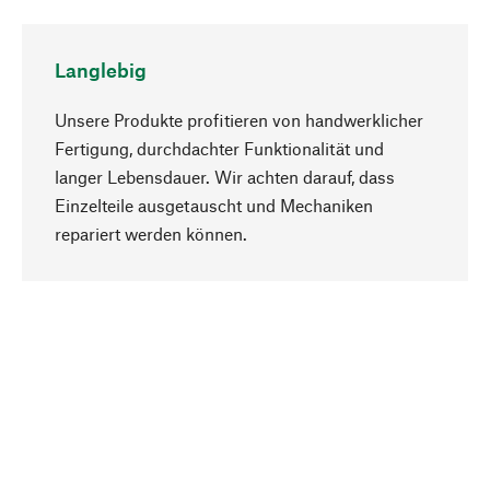
Langlebig
Unsere Produkte profitieren von handwerklicher
Fertigung, durchdachter Funktionalität und
langer Lebensdauer. Wir achten darauf, dass
Einzelteile ausgetauscht und Mechaniken
Nach oben
repariert werden können.
Bewusst
Nachhaltigkeit steht im Fokus unserer
Produktauswahl. Wir setzen auf natürliche
Inhaltsstoffe und Materialien, die gepflegt werden
können, sowie auf eine ressourcenschonende