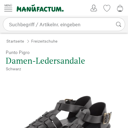
Zum Inhalt springen
Kundenkonto
Merkliste
0,0
Startseite
Freizeitschuhe
Punto Pigro
Damen-Ledersandale
Schwarz