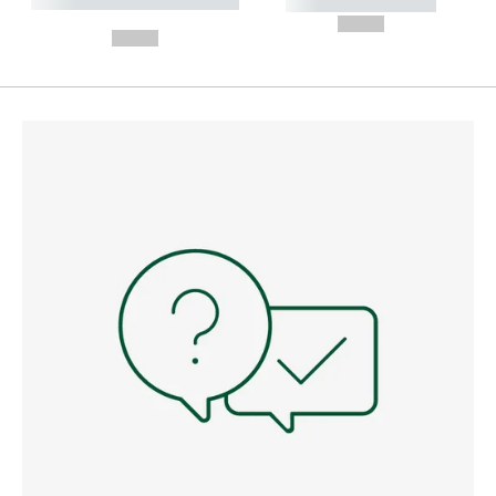
----------- ----------- --------
----------- -----------
---
--,-- €
--,-- €