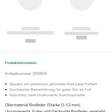
------------
------------
----------- ----------- --------
----------- -----------
---
--,-- €
--,-- €
Produktinformation
Artikelnummer
209859
Bequem: mit anatomisch geformtem Kork-Latex-Fußbett
Durchdachte Riemenführung: für guten Sitz am Fuß
Rutschfest: dank strukturierter Gummilaufsohle
Obermaterial Rindleder (Stärke 1,1–1,3 mm),
chromgegerbt. Futter und Decksohle Rindleder, vegetabil