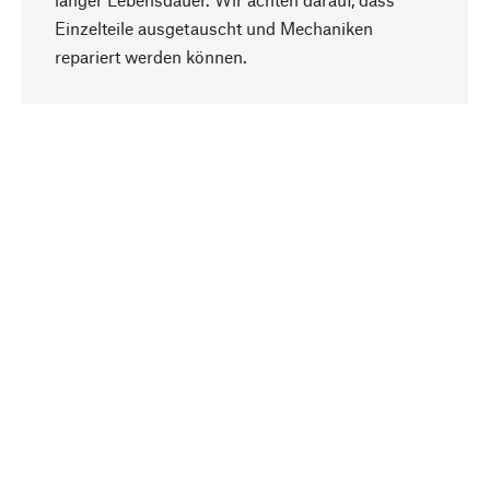
Einzelteile ausgetauscht und Mechaniken
Nach oben
repariert werden können.
Bewusst
Nachhaltigkeit steht im Fokus unserer
Produktauswahl. Wir setzen auf natürliche
Inhaltsstoffe und Materialien, die gepflegt werden
können, sowie auf eine ressourcenschonende
und sozialverträgliche Produktion.
Ausgewählt