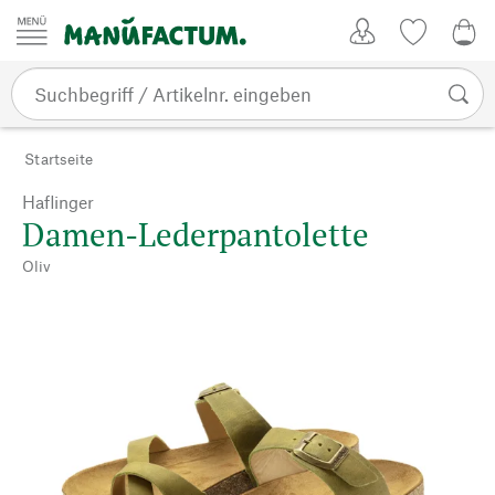
Zum Inhalt springen
Kundenkonto
Merkliste
0,0
Startseite
Haflinger
Damen-Lederpantolette
Oliv