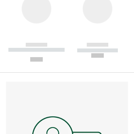
------------
------------
----------- ----------- --------
----------- -----------
---
--,-- €
--,-- €