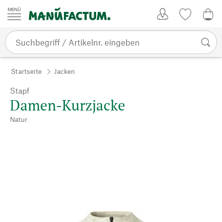
Zum Inhalt springen
Kundenkonto
Merkliste
0,0
Startseite
Jacken
Stapf
Damen-Kurzjacke
Natur