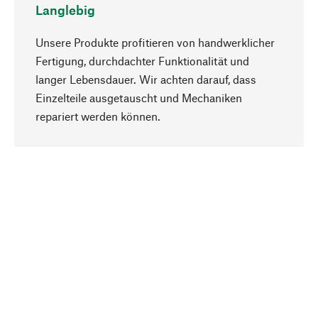
Langlebig
Unsere Produkte profitieren von handwerklicher
Fertigung, durchdachter Funktionalität und
langer Lebensdauer. Wir achten darauf, dass
Einzelteile ausgetauscht und Mechaniken
Nach oben
repariert werden können.
Bewusst
Nachhaltigkeit steht im Fokus unserer
Produktauswahl. Wir setzen auf natürliche
Inhaltsstoffe und Materialien, die gepflegt werden
können, sowie auf eine ressourcenschonende
und sozialverträgliche Produktion.