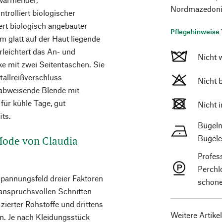
Nordmazedonie
trolliert biologischer
ert biologisch angebauter
Pflegehinweise 
glatt auf der Haut liegende
rleichtert das An- und
Nicht 
ke mit zwei Seitentaschen. Sie
allreißverschluss
Nicht 
dabweisende Blende mit
für kühle Tage, gut
Nicht 
its.
Bügeln
Bügele
 Mode von Claudia
Profes
Perchl
Spannungsfeld dreier Faktoren
schone
 anspruchsvollen Schnitten
ierter Rohstoffe und drittens
Weitere Artike
n. Je nach Kleidungsstück