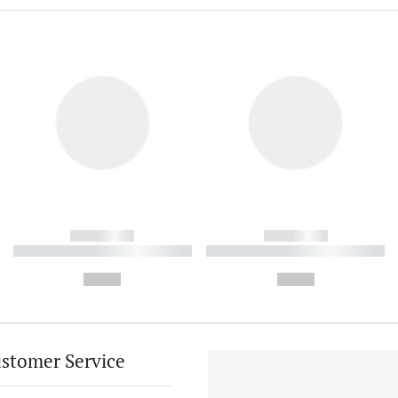
------------
------------
----------- ----------- ----------
----------- ----------- ----------
-
-
--,-- €
--,-- €
stomer Service