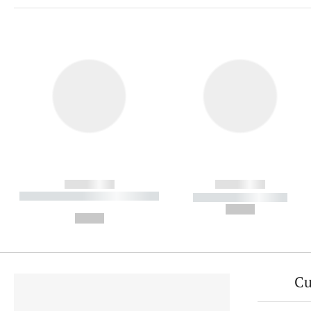
------------
------------
----------- ----------- ----------
----------- -----------
-
--,-- €
--,-- €
Cu