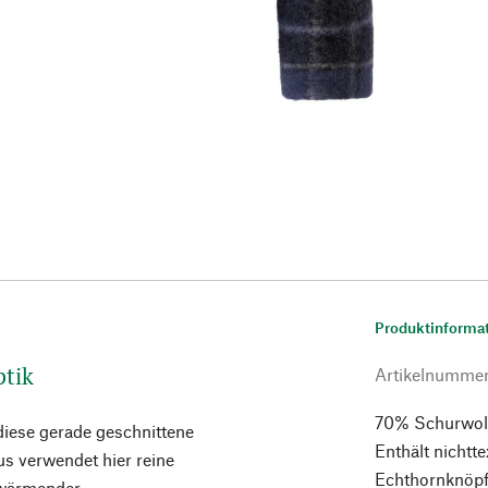
Produktinforma
ptik
Artikelnumme
70% Schurwoll
diese gerade geschnittene
Enthält nichtte
ius verwendet hier reine
Echthornknöpfe
 wärmender,