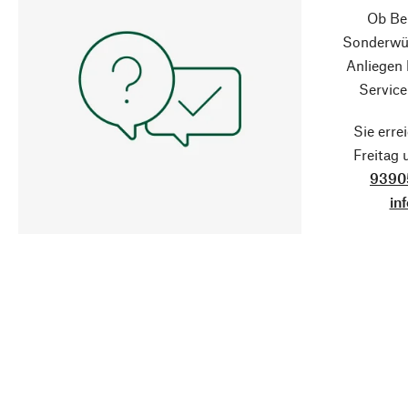
Ob Ber
Sonderwün
Anliegen
Service
Sie erre
Freitag
9390
in