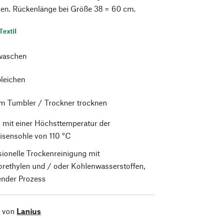
n. Rückenlänge bei Größe 38 = 60 cm.
Textil
waschen
bleichen
im Tumbler / Trockner trocknen
 mit einer Höchsttemperatur der
isensohle von 110 °C
sionelle Trockenreinigung mit
orethylen und / oder Kohlenwasserstoffen,
nder Prozess
l von
Lanius