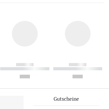
------------
------------
----------- ----------- ----------
----------- ----------- ----------
- -----------
-
--,-- €
--,-- €
Gutscheine