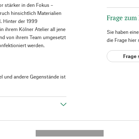
or stärker in den Fokus –
uch hinsichtlich Materialien
Frage zum
d. Hinter der 1999
n ihrem Kölner Atelier all jene
Sie haben ein
ßend von ihrem Team umgesetzt
die Frage hier
nfektioniert werden.
Frage 
el und andere Gegenstände ist
---------- --------------