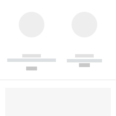
------------
------------
----------- ----------- --------
----------- -----------
---
--,-- €
--,-- €