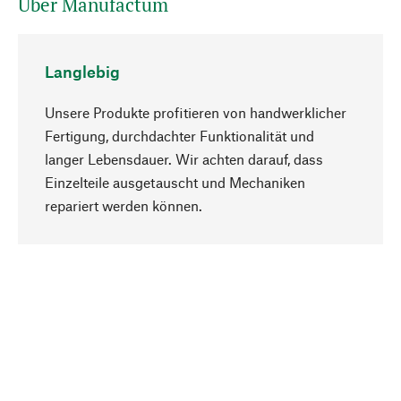
Über Manufactum
Langlebig
Unsere Produkte profitieren von handwerklicher
Fertigung, durchdachter Funktionalität und
langer Lebensdauer. Wir achten darauf, dass
Einzelteile ausgetauscht und Mechaniken
Nach oben
repariert werden können.
Bewusst
Nachhaltigkeit steht im Fokus unserer
Produktauswahl. Wir setzen auf natürliche
Inhaltsstoffe und Materialien, die gepflegt werden