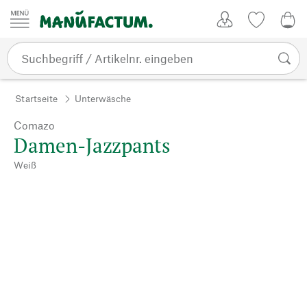
Zum Inhalt springen
Kundenkonto
Merkliste
0,0
Startseite
Unterwäsche
Comazo
Damen-Jazzpants
Weiß