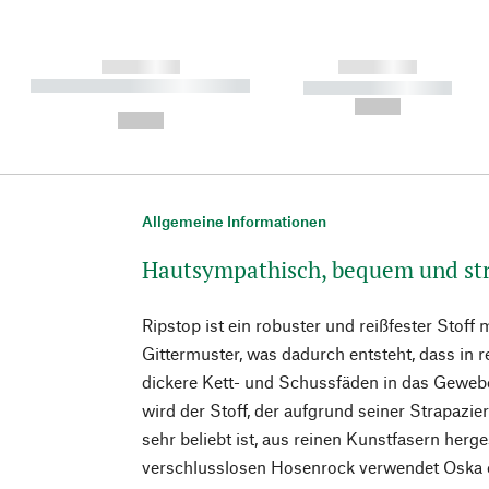
------------
------------
----------- ----------- ----------
----------- -----------
-
--,-- €
--,-- €
Allgemeine Informationen
Hautsympathisch, bequem und str
Ripstop ist ein robuster und reißfester Stoff
Gittermuster, was dadurch entsteht, dass in
dickere Kett- und Schussfäden in das Gewebe
wird der Stoff, der aufgrund seiner Strapazi
sehr beliebt ist, aus reinen Kunstfasern herge
verschlusslosen Hosenrock verwendet Oska 