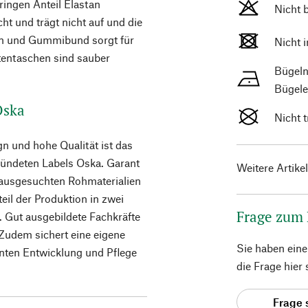
ingen Anteil Elastan
Nicht 
cht und trägt nicht auf und die
n und Gummibund sorgt für
Nicht 
itentaschen sind sauber
Bügeln
Bügele
 Oska
Nicht 
n und hohe Qualität ist das
ündeten Labels Oska. Garant
Weitere Artike
 ausgesuchten Rohmaterialien
teil der Produktion in zwei
Frage zum
. Gut ausgebildete Fachkräfte
Zudem sichert eine eigene
Sie haben ein
enten Entwicklung und Pflege
die Frage hier
Frage 