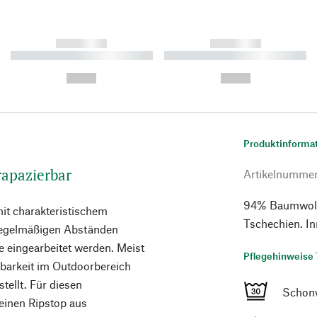
------------
------------
----------- ----------- ----------
----------- ----------- ----------
-
-
--,-- €
--,-- €
Produktinforma
apazierbar
Artikelnumme
94% Baumwolle
 mit charakteristischem
Tschechien. In
 regelmäßigen Abständen
 eingearbeitet werden. Meist
Pflegehinweise 
erbarkeit im Outdoorbereich
stellt. Für diesen
Schon
einen Ripstop aus