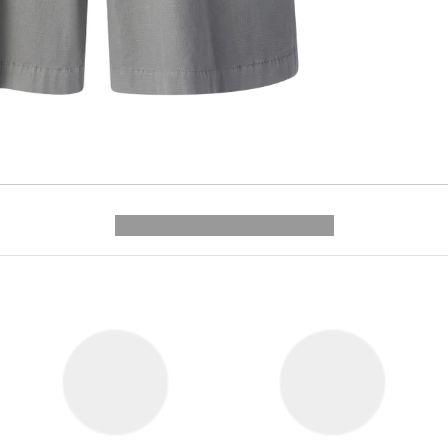
---------- --------------