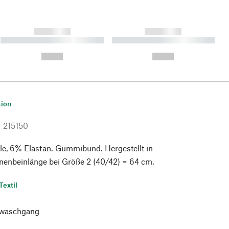
------------
------------
----------- ----------- ----------
----------- ----------- ----------
- -----------
-
--,-- €
--,-- €
tion
r
215150
, 6% Elastan. Gummibund. Hergestellt in
nenbeinlänge bei Größe 2 (40/42) = 64 cm.
Textil
waschgang