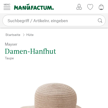
Zum Inhalt springen
Kundenkonto
Merkliste
0,0
Startseite
Hüte
Mayser
Damen-Hanfhut
Taupe