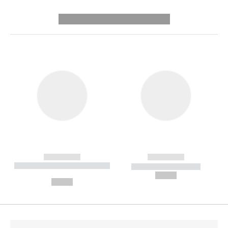
---------- --------------
------------
------------
----------- ----------- --------
----------- -----------
---
--,-- €
--,-- €