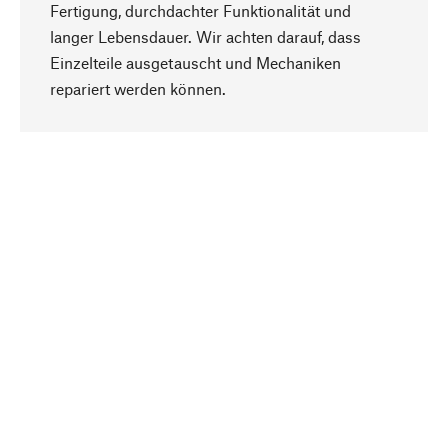
Fertigung, durchdachter Funktionalität und
langer Lebensdauer. Wir achten darauf, dass
Einzelteile ausgetauscht und Mechaniken
Nach oben
repariert werden können.
Bewusst
Nachhaltigkeit steht im Fokus unserer
Produktauswahl. Wir setzen auf natürliche
Inhaltsstoffe und Materialien, die gepflegt werden
können, sowie auf eine ressourcenschonende
und sozialverträgliche Produktion.