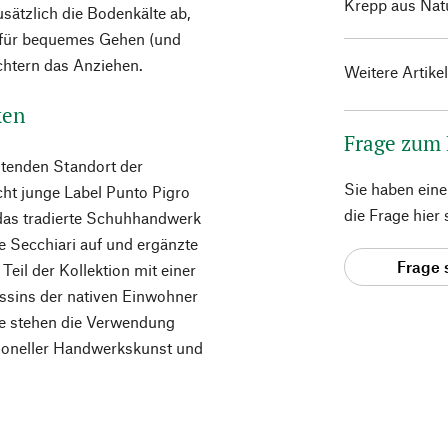
Krepp aus Natu
usätzlich die Bodenkälte ab,
tt für bequemes Gehen (und
chtern das Anziehen.
Weitere Artike
ken
Frage zum
tenden Standort der
Sie haben ein
cht junge Label Punto Pigro
die Frage hier
das tradierte Schuhhandwerk
ie Secchiari auf und ergänzte
Frage 
Teil der Kollektion mit einer
assins der nativen Einwohner
e stehen die Verwendung
itioneller Handwerkskunst und