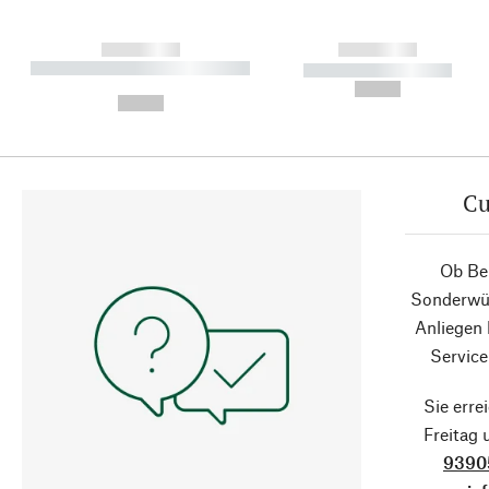
------------
------------
----------- ----------- ----------
----------- -----------
-
--,-- €
--,-- €
Cu
Ob Ber
Sonderwün
Anliegen
Service
Sie erre
Freitag
9390