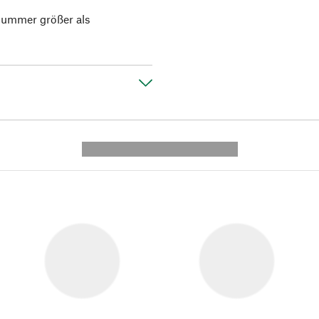
 Nummer größer als
---------- --------------