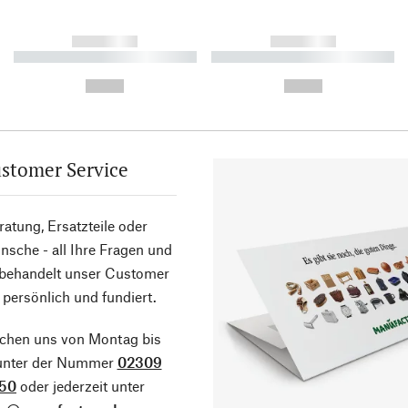
------------
------------
----------- ----------- ----------
----------- ----------- ----------
-
-
--,-- €
--,-- €
stomer Service
atung, Ersatzteile oder
sche - all Ihre Fragen und
 behandelt unser Customer
 persönlich und fundiert.
ichen uns von Montag bis
 unter der Nummer
02309
50
oder jederzeit unter