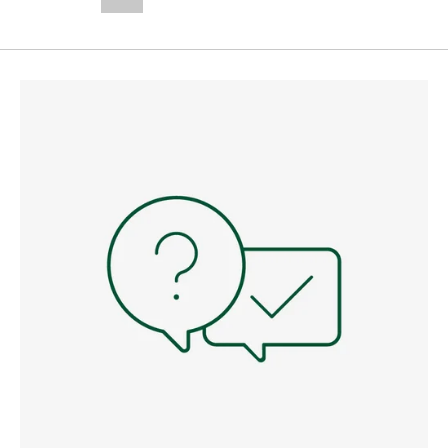
--,-- €