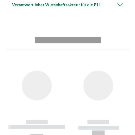
Verantwortlicher Wirtschaftsakteur für die EU
---------- --------------
------------
------------
----------- ----------- --------
----------- -----------
---
--,-- €