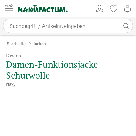
Zum Inhalt springen
Kundenkonto
Merkliste
0,0
Startseite
Jacken
Disana
Damen-Funktionsjacke
Schurwolle
Navy