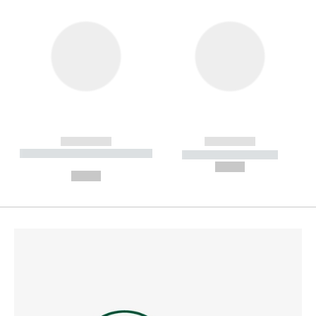
------------
------------
----------- ----------- --------
----------- -----------
---
--,-- €
--,-- €