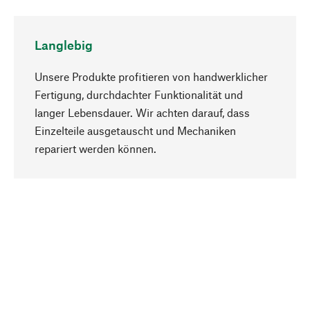
Langlebig
Unsere Produkte profitieren von handwerklicher
Fertigung, durchdachter Funktionalität und
langer Lebensdauer. Wir achten darauf, dass
Einzelteile ausgetauscht und Mechaniken
Nach oben
repariert werden können.
Bewusst
Nachhaltigkeit steht im Fokus unserer
Produktauswahl. Wir setzen auf natürliche
Inhaltsstoffe und Materialien, die gepflegt werden