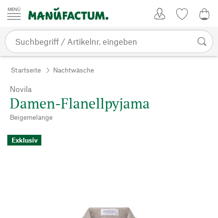
Zum Inhalt springen
Kundenkonto
Merkliste
0,0
Startseite
Nachtwäsche
Novila
Damen-Flanellpyjama
Beigemelange
Exklusiv