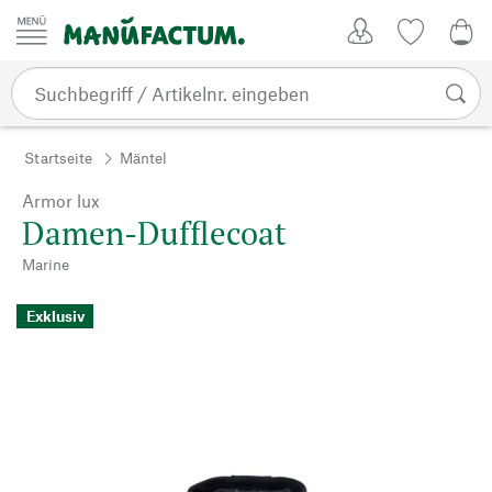
Zum Inhalt springen
Kundenkonto
Merkliste
0,0
Startseite
Mäntel
Armor lux
Damen-Dufflecoat
Marine
Exklusiv