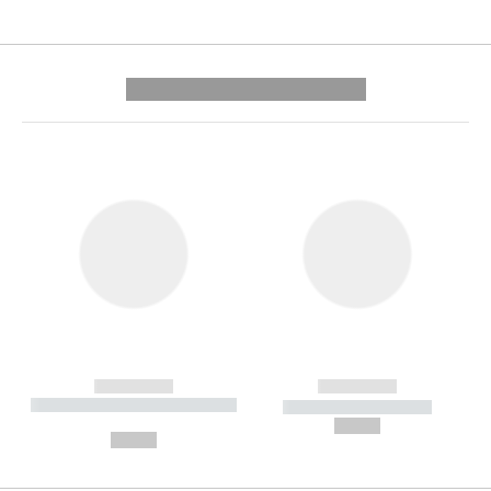
---------- --------------
------------
------------
----------- ----------- --------
----------- -----------
---
--,-- €
--,-- €