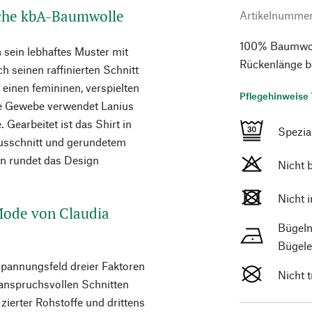
sche kbA-Baumwolle
Artikelnumme
100% Baumwoll
 sein lebhaftes Muster mit
Rückenlänge b
h seinen raffinierten Schnitt
r einen femininen, verspielten
Pflegehinweise 
che Gewebe verwendet Lanius
 Gearbeitet ist das Shirt in
Spezi
usschnitt und gerundetem
n rundet das Design
Nicht 
Nicht 
 Mode von Claudia
Bügeln
Bügele
Spannungsfeld dreier Faktoren
Nicht 
 anspruchsvollen Schnitten
ierter Rohstoffe und drittens