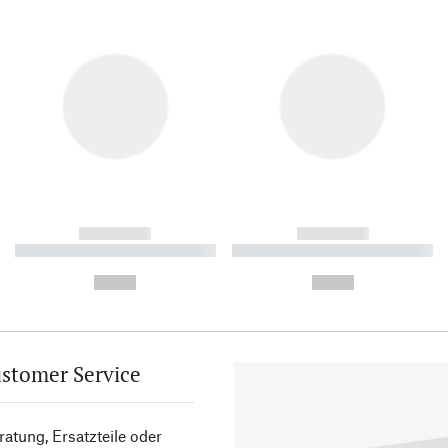
------------
------------
----------- ----------- ----------
----------- ----------- ----------
-
-
--,-- €
--,-- €
stomer Service
atung, Ersatzteile oder