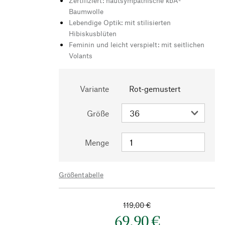
Zertifiziert: hautsympathische kbA-
Baumwolle
Lebendige Optik: mit stilisierten
Hibiskusblüten
Feminin und leicht verspielt: mit seitlichen
Volants
Variante
Rot-gemustert
Größe
Menge
Größentabelle
119,00 €
69,90 €