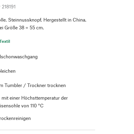
r
218191
e. Steinnussknopf. Hergestellt in China.
ei Größe 38 = 55 cm.
Textil
alschonwaschgang
bleichen
im Tumbler / Trockner trocknen
 mit einer Höchsttemperatur der
isensohle von 110 °C
trockenreinigen