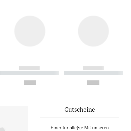
------------
------------
----------- ----------- ----------
----------- ----------- ----------
- -----------
-
--,-- €
--,-- €
Gutscheine
Einer für alle(s): Mit unseren