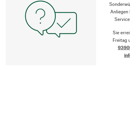
Sonderwün
Anliegen
Service
Sie erre
Freitag
9390
in