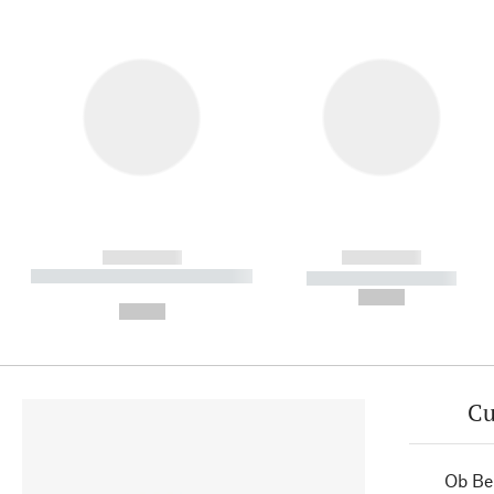
------------
------------
----------- ----------- ----------
----------- -----------
-
--,-- €
--,-- €
Cu
Ob Ber