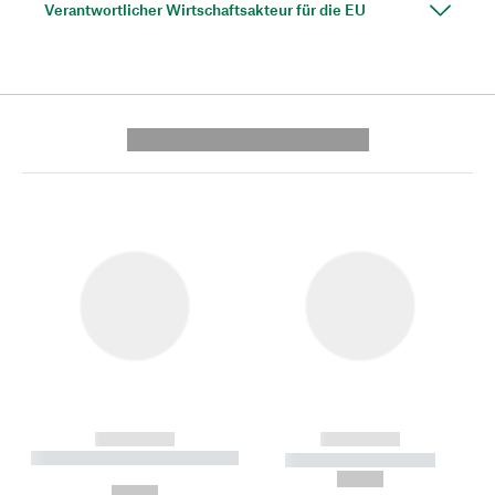
Verantwortlicher Wirtschaftsakteur für die EU
---------- --------------
------------
------------
----------- ----------- --------
----------- -----------
---
--,-- €
--,-- €