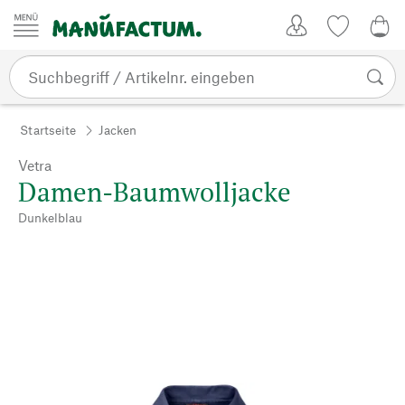
Zum Inhalt springen
Kundenkonto
Merkliste
0,0
Startseite
Jacken
Vetra
Damen-Baumwolljacke
Dunkelblau